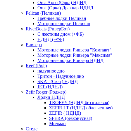
Orca Aрго (Орка) НДНД
Orca (Орка) Драккар НДНД
Pelican (Пеликан)
Гребные лодки Пеликан
Моторные лодки Пеликан
RiverBoats (РиверБот)
С жестким дном (+ФБ)
НДНД (+ФБ)
Ривьера
Моторные лодки Ривьера "Компакт"
Моторные лодки Ривьера "Максима"
Моторные лодки Ривьера НДНД
Reef (Риф)
надувное дно
Тритон - Надувное дно
SKAT (Скат) НДНД
JET (НДНД)
Zefir Roger (Роджер)
Лодки НДНД
TROFEY (НДНД без килевая)
ZEFIR LT (НДНД облегченная)
ZEFIR ( НДНД)
SFERA (безконусная)
Мичман
Стелс