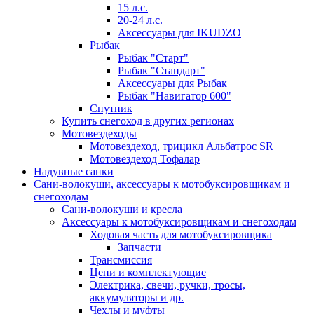
15 л.с.
20-24 л.с.
Аксессуары для IKUDZO
Рыбак
Рыбак "Старт"
Рыбак "Стандарт"
Аксессуары для Рыбак
Рыбак "Навигатор 600"
Спутник
Купить снегоход в других регионах
Мотовездеходы
Мотовездеход, трицикл Альбатрос SR
Мотовездеход Тофалар
Надувные санки
Сани-волокуши, аксессуары к мотобуксировщикам и
снегоходам
Сани-волокуши и кресла
Аксессуары к мотобуксировщикам и снегоходам
Ходовая часть для мотобуксировщика
Запчасти
Трансмиссия
Цепи и комплектующие
Электрика, свечи, ручки, тросы,
аккумуляторы и др.
Чехлы и муфты