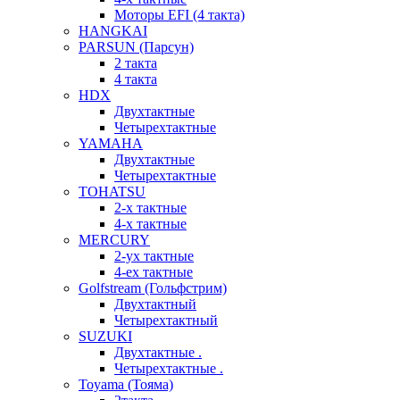
Моторы EFI (4 такта)
HANGKAI
PARSUN (Парсун)
2 такта
4 такта
HDX
Двухтактные
Четырехтактные
YAMAHA
Двухтактные
Четырехтактные
TOHATSU
2-х тактные
4-х тактные
MERCURY
2-ух тактные
4-ех тактные
Golfstream (Гольфстрим)
Двухтактный
Четырехтактный
SUZUKI
Двухтактные .
Четырехтактные .
Toyama (Тояма)