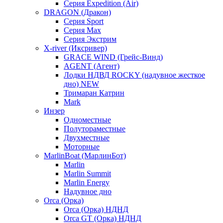
Серия Expedition (Air)
DRAGON (Дракон)
Серия Sport
Серия Max
Серия Экстрим
X-river (Иксривер)
GRACE WIND (Грейс-Винд)
AGENT (Агент)
Лодки НДВД ROCKY (надувное жесткое
дно) NEW
Тримаран Катрин
Mark
Инзер
Одноместные
Полутораместные
Двухместные
Моторные
MarlinBoat (МарлинБот)
Marlin
Marlin Summit
Marlin Energy
Надувное дно
Orca (Орка)
Orca (Орка) НДНД
Orca GT (Орка) НДНД