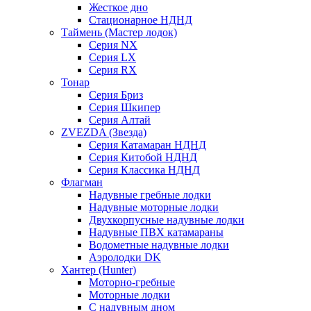
Жесткое дно
Стационарное НДНД
Таймень (Мастер лодок)
Серия NX
Серия LX
Серия RX
Тонар
Серия Бриз
Серия Шкипер
Серия Алтай
ZVEZDA (Звезда)
Серия Катамаран НДНД
Серия Китобой НДНД
Серия Классика НДНД
Флагман
Надувные гребные лодки
Надувные моторные лодки
Двухкорпусные надувные лодки
Надувные ПВХ катамараны
Водометные надувные лодки
Аэролодки DK
Хантер (Hunter)
Моторно-гребные
Моторные лодки
С надувным дном