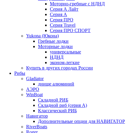
Моторно-гребные с НДНД
Серия А Лайт
Серия А
Серия ПРО
Серия Travel
Серия ПРО СПОРТ
Yukona (Юкона)
Гребные лодки
Моторные лодки
универсальные
НДНД
эконом-легкие
Купить в других городах России
Рибы
Gladiator
днище алюминий
АЭРО
WinBoat
Складной РИБ
Складной риб (серия А)
Классический РИБ
Навигатор
Дополнительные опции для НАВИГАТОР
RiverBoats
Roger