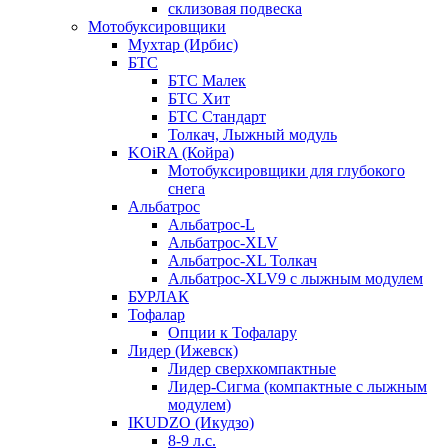
склизовая подвеска
Мотобуксировщики
Мухтар (Ирбис)
БТС
БТС Малек
БТС Хит
БТС Стандарт
Толкач, Лыжный модуль
KOiRA (Койра)
Мотобуксировщики для глубокого
снега
Альбатрос
Альбатрос-L
Альбатрос-XLV
Альбатрос-XL Толкач
Альбатрос-XLV9 с лыжным модулем
БУРЛАК
Тофалар
Опции к Тофалару
Лидер (Ижевск)
Лидер сверхкомпактные
Лидер-Сигма (компактные с лыжным
модулем)
IKUDZO (Икудзо)
8-9 л.с.