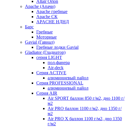
Altair Orion
Apache (Апачи)
Apache гребные
Apache СК
APACHE НДНД
Барс
Гребные
Моторные
Gavial (Гавиал)
Гребные лодки Gavial
Gladiator (Гладиатор)
серия LIGHT
пол-фанера
Air-deck
Серия ACTIVE
алюминиевый пайол
Серия PROFESSIONAL
алюминиевый пайол
Серия AIR
Air SPORT баллон 850 г/м2, дно 1100 г/
м2
Air PRO баллон 1100 г/м2, дно 1350 г/
м2
Air PRO X баллон 1100 г/м2, дно 1350
г/м2