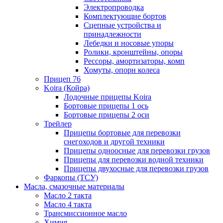
Электропроводка
Комплектующие бортов
Сцепные устройства и
принадлежности
Лебедки и носовые упоры
Ролики, кронштейны, опоры
Рессоры, амортизаторы, комп
Хомуты, опорн колеса
Прицеп 76
Koira (Койра)
Лодочные прицепы Koira
Бортовые прицепы 1 ось
Бортовые прицепы 2 оси
Трейлер
Прицепы бортовые для перевозки
снегоходов и другой техники
Прицепы одноосные для перевозки грузов
Прицепы для перевозки водной техники
Прицепы двухосные для перевозки грузов
Фаркопы (ТСУ)
Масла, смазочные материалы
Масло 2 такта
Масло 4 такта
Трансмиссионное масло
Химия