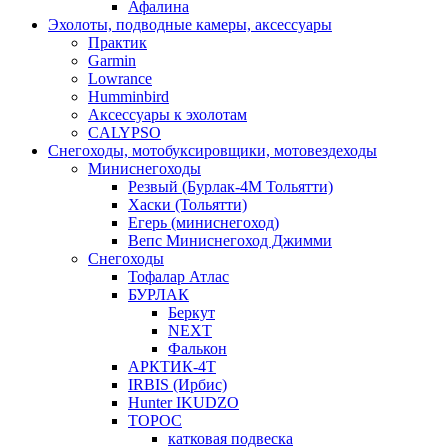
Афалина
Эхолоты, подводные камеры, аксессуары
Практик
Garmin
Lowrance
Humminbird
Аксессуары к эхолотам
CALYPSO
Снегоходы, мотобуксировщики, мотовездеходы
Миниснегоходы
Резвый (Бурлак-4М Тольятти)
Хаски (Тольятти)
Егерь (миниснегоход)
Вепс Миниснегоход Джимми
Снегоходы
Тофалар Атлас
БУРЛАК
Беркут
NEXT
Фалькон
АРКТИК-4Т
IRBIS (Ирбис)
Hunter IKUDZO
ТОРОС
катковая подвеска