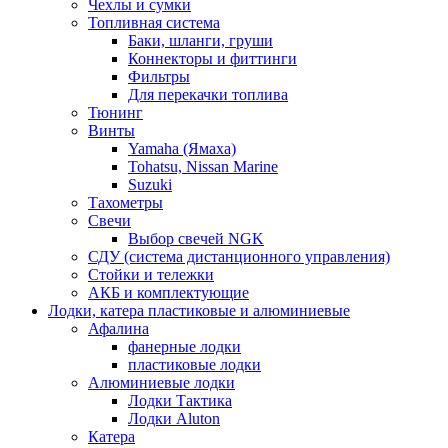
Чехлы и сумки
Топливная система
Баки, шланги, груши
Коннекторы и фиттинги
Фильтры
Для перекачки топлива
Тюнинг
Винты
Yamaha (Ямаха)
Tohatsu, Nissan Marine
Suzuki
Тахометры
Свечи
Выбор свечей NGK
СДУ (система дистанционного управления)
Стойки и тележки
АКБ и комплектующие
Лодки, катера пластиковые и алюминиевые
Афалина
фанерные лодки
пластиковые лодки
Алюминиевые лодки
Лодки Тактика
Лодки Aluton
Катера