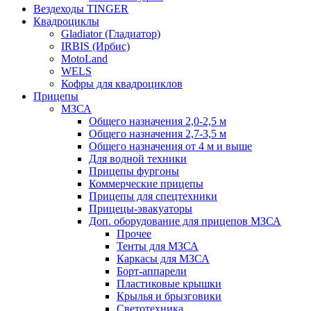
Вездеходы TINGER
Квадроциклы
Gladiator (Гладиатор)
IRBIS (Ирбис)
MotoLand
WELS
Кофры для квадроциклов
Прицепы
МЗСА
Общего назначения 2,0-2,5 м
Общего назначения 2,7-3,5 м
Общего назначения от 4 м и выше
Для водной техники
Прицепы фургоны
Коммерческие прицепы
Прицепы для спецтехники
Прицецы-эвакуаторы
Доп. оборудование для прицепов МЗСА
Прочее
Тенты для МЗСА
Каркасы для МЗСА
Борт-аппарели
Пластиковые крышки
Крылья и брызговики
Светотехника