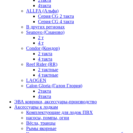
2такта
4такта
ALLFA (Альфа)
Серия СG 2 такта
Серия СG 4 такта
В других регионах
Seanovo (Сианово)
2 т
4 т
Condor (Кондор)
2 такта
4 такта
Reef Rider (RR)
2 тактные
4 тактные
LAOGEN
Calon Gloria (Галон Глория)
2такта
4такта
ЭВА коврики, аксессуары-производство
Аксессуары к лодкам
Комплектующие для лодок ПВХ
насосы, помпы, огни
Вёсла, транцы
Рымы якорные