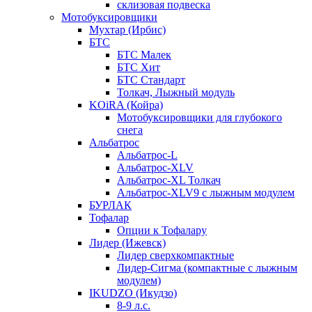
склизовая подвеска
Мотобуксировщики
Мухтар (Ирбис)
БТС
БТС Малек
БТС Хит
БТС Стандарт
Толкач, Лыжный модуль
KOiRA (Койра)
Мотобуксировщики для глубокого
снега
Альбатрос
Альбатрос-L
Альбатрос-XLV
Альбатрос-XL Толкач
Альбатрос-XLV9 с лыжным модулем
БУРЛАК
Тофалар
Опции к Тофалару
Лидер (Ижевск)
Лидер сверхкомпактные
Лидер-Сигма (компактные с лыжным
модулем)
IKUDZO (Икудзо)
8-9 л.с.