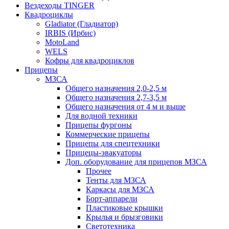
Вездеходы TINGER
Квадроциклы
Gladiator (Гладиатор)
IRBIS (Ирбис)
MotoLand
WELS
Кофры для квадроциклов
Прицепы
МЗСА
Общего назначения 2,0-2,5 м
Общего назначения 2,7-3,5 м
Общего назначения от 4 м и выше
Для водной техники
Прицепы фургоны
Коммерческие прицепы
Прицепы для спецтехники
Прицецы-эвакуаторы
Доп. оборудование для прицепов МЗСА
Прочее
Тенты для МЗСА
Каркасы для МЗСА
Борт-аппарели
Пластиковые крышки
Крылья и брызговики
Светотехника