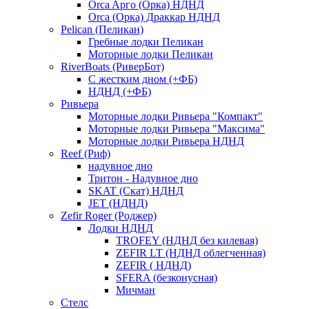
Orca Aрго (Орка) НДНД
Orca (Орка) Драккар НДНД
Pelican (Пеликан)
Гребные лодки Пеликан
Моторные лодки Пеликан
RiverBoats (РиверБот)
С жестким дном (+ФБ)
НДНД (+ФБ)
Ривьера
Моторные лодки Ривьера "Компакт"
Моторные лодки Ривьера "Максима"
Моторные лодки Ривьера НДНД
Reef (Риф)
надувное дно
Тритон - Надувное дно
SKAT (Скат) НДНД
JET (НДНД)
Zefir Roger (Роджер)
Лодки НДНД
TROFEY (НДНД без килевая)
ZEFIR LT (НДНД облегченная)
ZEFIR ( НДНД)
SFERA (безконусная)
Мичман
Стелс