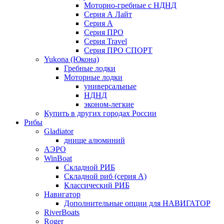
Моторно-гребные с НДНД
Серия А Лайт
Серия А
Серия ПРО
Серия Travel
Серия ПРО СПОРТ
Yukona (Юкона)
Гребные лодки
Моторные лодки
универсальные
НДНД
эконом-легкие
Купить в других городах России
Рибы
Gladiator
днище алюминий
АЭРО
WinBoat
Складной РИБ
Складной риб (серия А)
Классический РИБ
Навигатор
Дополнительные опции для НАВИГАТОР
RiverBoats
Roger