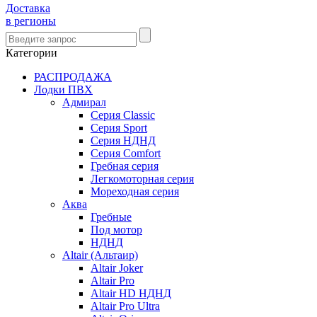
Доставка
в регионы
Категории
РАСПРОДАЖА
Лодки ПВХ
Адмирал
Серия Classic
Серия Sport
Серия НДНД
Серия Comfort
Гребная серия
Легкомоторная серия
Мореходная серия
Аква
Гребные
Под мотор
НДНД
Altair (Альтаир)
Altair Joker
Altair Pro
Altair HD НДНД
Altair Pro Ultra