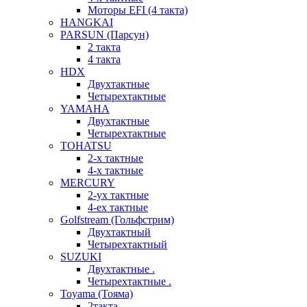
Моторы EFI (4 такта)
HANGKAI
PARSUN (Парсун)
2 такта
4 такта
HDX
Двухтактные
Четырехтактные
YAMAHA
Двухтактные
Четырехтактные
TOHATSU
2-х тактные
4-х тактные
MERCURY
2-ух тактные
4-ех тактные
Golfstream (Гольфстрим)
Двухтактный
Четырехтактный
SUZUKI
Двухтактные .
Четырехтактные .
Toyama (Тояма)
2такта