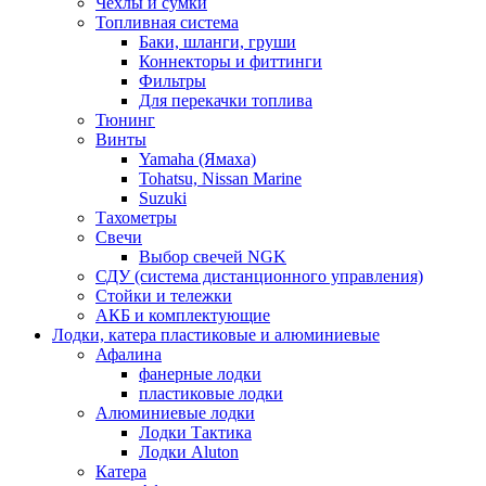
Чехлы и сумки
Топливная система
Баки, шланги, груши
Коннекторы и фиттинги
Фильтры
Для перекачки топлива
Тюнинг
Винты
Yamaha (Ямаха)
Tohatsu, Nissan Marine
Suzuki
Тахометры
Свечи
Выбор свечей NGK
СДУ (система дистанционного управления)
Стойки и тележки
АКБ и комплектующие
Лодки, катера пластиковые и алюминиевые
Афалина
фанерные лодки
пластиковые лодки
Алюминиевые лодки
Лодки Тактика
Лодки Aluton
Катера