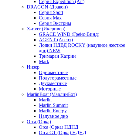
Серия Expedition (Air)
DRAGON (Дракон)
Серия Sport
Серия Max
Серия Экстрим
X-river (Иксривер)
GRACE WIND (Грейс-Винд)
AGENT (Агент)
Лодки НДВД ROCKY (надувное жесткое
дно) NEW
Тримаран Катрин
Mark
Инзер
Одноместные
Полутораместные
Двухместные
Моторные
MarlinBoat (МарлинБот)
Marlin
Marlin Summit
Marlin Energy
Надувное дно
Orca (Орка)
Orca (Орка) НДНД
Orca GT (Орка) НДНД