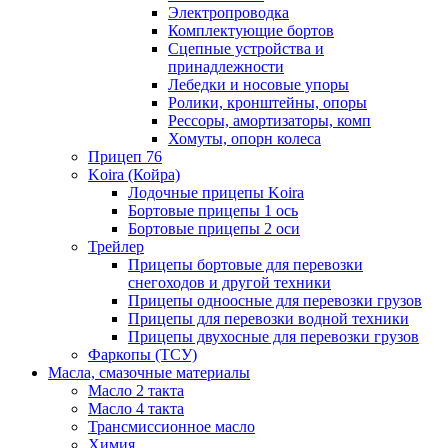
Электропроводка
Комплектующие бортов
Сцепные устройства и
принадлежности
Лебедки и носовые упоры
Ролики, кронштейны, опоры
Рессоры, амортизаторы, комп
Хомуты, опорн колеса
Прицеп 76
Koira (Койра)
Лодочные прицепы Koira
Бортовые прицепы 1 ось
Бортовые прицепы 2 оси
Трейлер
Прицепы бортовые для перевозки
снегоходов и другой техники
Прицепы одноосные для перевозки грузов
Прицепы для перевозки водной техники
Прицепы двухосные для перевозки грузов
Фаркопы (ТСУ)
Масла, смазочные материалы
Масло 2 такта
Масло 4 такта
Трансмиссионное масло
Химия