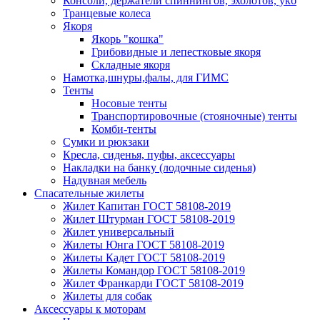
Консоли, держатели спиннингов, эхолотов, укб
Транцевые колеса
Якоря
Якорь "кошка"
Грибовидные и лепестковые якоря
Складные якоря
Намотка,шнуры,фалы, для ГИМС
Тенты
Носовые тенты
Транспортировочные (стояночные) тенты
Комби-тенты
Сумки и рюкзаки
Кресла, сиденья, пуфы, аксессуары
Накладки на банку (лодочные сиденья)
Надувная мебель
Спасательные жилеты
Жилет Капитан ГОСТ 58108-2019
Жилет Штурман ГОСТ 58108-2019
Жилет универсальный
Жилеты Юнга ГОСТ 58108-2019
Жилеты Кадет ГОСТ 58108-2019
Жилеты Командор ГОСТ 58108-2019
Жилет Франкарди ГОСТ 58108-2019
Жилеты для собак
Аксессуары к моторам