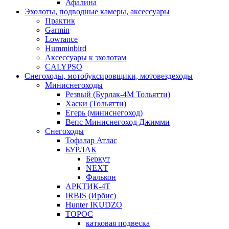
Афалина
Эхолоты, подводные камеры, аксессуары
Практик
Garmin
Lowrance
Humminbird
Аксессуары к эхолотам
CALYPSO
Снегоходы, мотобуксировщики, мотовездеходы
Миниснегоходы
Резвый (Бурлак-4М Тольятти)
Хаски (Тольятти)
Егерь (миниснегоход)
Вепс Миниснегоход Джимми
Снегоходы
Тофалар Атлас
БУРЛАК
Беркут
NEXT
Фалькон
АРКТИК-4Т
IRBIS (Ирбис)
Hunter IKUDZO
ТОРОС
катковая подвеска