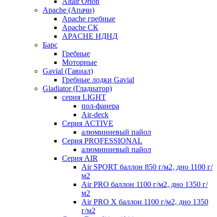
Altair Orion
Apache (Апачи)
Apache гребные
Apache СК
APACHE НДНД
Барс
Гребные
Моторные
Gavial (Гавиал)
Гребные лодки Gavial
Gladiator (Гладиатор)
серия LIGHT
пол-фанера
Air-deck
Серия ACTIVE
алюминиевый пайол
Серия PROFESSIONAL
алюминиевый пайол
Серия AIR
Air SPORT баллон 850 г/м2, дно 1100 г/
м2
Air PRO баллон 1100 г/м2, дно 1350 г/
м2
Air PRO X баллон 1100 г/м2, дно 1350
г/м2