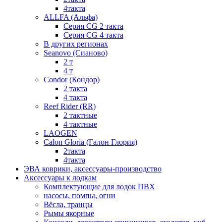
4такта
ALLFA (Альфа)
Серия СG 2 такта
Серия СG 4 такта
В других регионах
Seanovo (Сианово)
2 т
4 т
Condor (Кондор)
2 такта
4 такта
Reef Rider (RR)
2 тактные
4 тактные
LAOGEN
Calon Gloria (Галон Глория)
2такта
4такта
ЭВА коврики, аксессуары-производство
Аксессуары к лодкам
Комплектующие для лодок ПВХ
насосы, помпы, огни
Вёсла, транцы
Рымы якорные