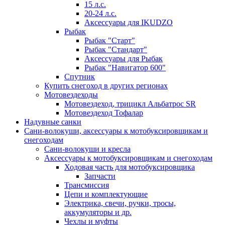
15 л.с.
20-24 л.с.
Аксессуары для IKUDZO
Рыбак
Рыбак "Старт"
Рыбак "Стандарт"
Аксессуары для Рыбак
Рыбак "Навигатор 600"
Спутник
Купить снегоход в других регионах
Мотовездеходы
Мотовездеход, трицикл Альбатрос SR
Мотовездеход Тофалар
Надувные санки
Сани-волокуши, аксессуары к мотобуксировщикам и
снегоходам
Сани-волокуши и кресла
Аксессуары к мотобуксировщикам и снегоходам
Ходовая часть для мотобуксировщика
Запчасти
Трансмиссия
Цепи и комплектующие
Электрика, свечи, ручки, тросы,
аккумуляторы и др.
Чехлы и муфты