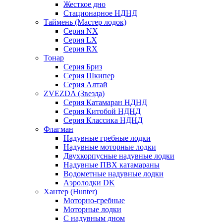
Жесткое дно
Стационарное НДНД
Таймень (Мастер лодок)
Серия NX
Серия LX
Серия RX
Тонар
Серия Бриз
Серия Шкипер
Серия Алтай
ZVEZDA (Звезда)
Серия Катамаран НДНД
Серия Китобой НДНД
Серия Классика НДНД
Флагман
Надувные гребные лодки
Надувные моторные лодки
Двухкорпусные надувные лодки
Надувные ПВХ катамараны
Водометные надувные лодки
Аэролодки DK
Хантер (Hunter)
Моторно-гребные
Моторные лодки
С надувным дном