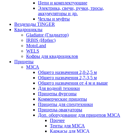
Цепи и комплектующие
Электрика, свечи, ручки, тросы,
аккумуляторы и др.
Чехлы и муфты
Вездеходы TINGER
Квадроциклы
Gladiator (Гладиатор)
IRBIS (Ирбис)
MotoLand
WELS
Кофры для квадроциклов
Прицепы
МЗСА
Общего назначения 2,0-2,5 м
Общего назначения 2,7-3,5 м
Общего назначения от 4 м и выше
Для водной техники
Прицепы фургоны
Коммерческие прицепы
Прицепы для спецтехники
Прицецы-эвакуаторы
Доп. оборудование для прицепов МЗСА
Прочее
Тенты для МЗСА
Каркасы для МЗСА