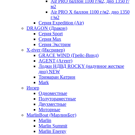
Air PRO баллон 1100 г/м2, дно 1350 г/
м2
Air PRO X баллон 1100 г/м2, дно 1350
г/м2
Серия Expedition (Air)
DRAGON (Дракон)
Серия Sport
Серия Max
Серия Экстрим
X-river (Иксривер)
GRACE WIND (Грейс-Винд)
AGENT (Агент)
Лодки НДВД ROCKY (надувное жесткое
дно) NEW
Тримаран Катрин
Mark
Инзер
Одноместные
Полутораместные
Двухместные
Моторные
MarlinBoat (МарлинБот)
Marlin
Marlin Summit
Marlin Energy