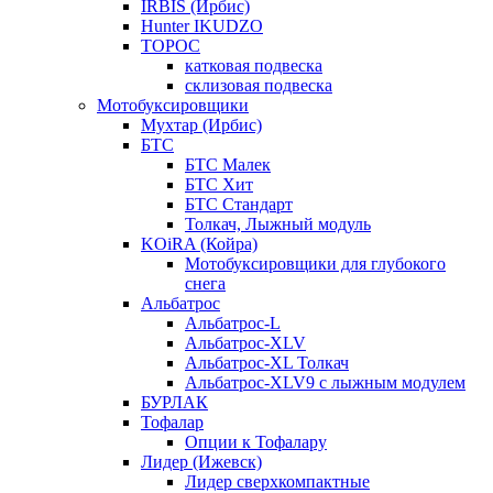
IRBIS (Ирбис)
Hunter IKUDZO
ТОРОС
катковая подвеска
склизовая подвеска
Мотобуксировщики
Мухтар (Ирбис)
БТС
БТС Малек
БТС Хит
БТС Стандарт
Толкач, Лыжный модуль
KOiRA (Койра)
Мотобуксировщики для глубокого
снега
Альбатрос
Альбатрос-L
Альбатрос-XLV
Альбатрос-XL Толкач
Альбатрос-XLV9 с лыжным модулем
БУРЛАК
Тофалар
Опции к Тофалару
Лидер (Ижевск)
Лидер сверхкомпактные