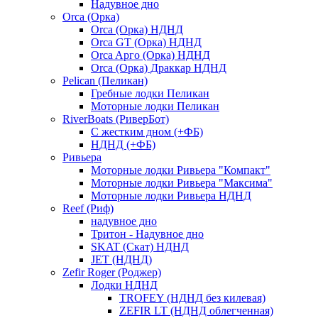
Надувное дно
Orca (Орка)
Orca (Орка) НДНД
Orca GT (Орка) НДНД
Orca Aрго (Орка) НДНД
Orca (Орка) Драккар НДНД
Pelican (Пеликан)
Гребные лодки Пеликан
Моторные лодки Пеликан
RiverBoats (РиверБот)
С жестким дном (+ФБ)
НДНД (+ФБ)
Ривьера
Моторные лодки Ривьера "Компакт"
Моторные лодки Ривьера "Максима"
Моторные лодки Ривьера НДНД
Reef (Риф)
надувное дно
Тритон - Надувное дно
SKAT (Скат) НДНД
JET (НДНД)
Zefir Roger (Роджер)
Лодки НДНД
TROFEY (НДНД без килевая)
ZEFIR LT (НДНД облегченная)