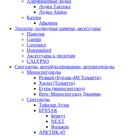
Алюминиевые лодки
Лодки Тактика
Лодки Aluton
Катера
Афалина
Эхолоты, подводные камеры, аксессуары
Практик
Garmin
Lowrance
Humminbird
Аксессуары к эхолотам
CALYPSO
Снегоходы, мотобуксировщики, мотовездеходы
Миниснегоходы
Резвый (Бурлак-4М Тольятти)
Хаски (Тольятти)
Егерь (миниснегоход)
Вепс Миниснегоход Джимми
Снегоходы
Тофалар Атлас
БУРЛАК
Беркут
NEXT
Фалькон
АРКТИК-4Т