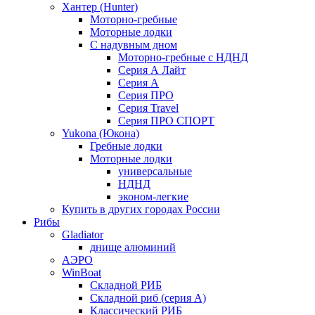
Хантер (Hunter)
Моторно-гребные
Моторные лодки
С надувным дном
Моторно-гребные с НДНД
Серия А Лайт
Серия А
Серия ПРО
Серия Travel
Серия ПРО СПОРТ
Yukona (Юкона)
Гребные лодки
Моторные лодки
универсальные
НДНД
эконом-легкие
Купить в других городах России
Рибы
Gladiator
днище алюминий
АЭРО
WinBoat
Складной РИБ
Складной риб (серия А)
Классический РИБ