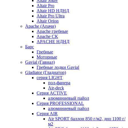
Altair Joker
Altair Pro
Altair HD НДНД
Altair Pro Ultra
Altair Orion
Apache (Апачи)
Apache гребные
Apache СК
APACHE НДНД
Барс
Гребные
Моторные
Gavial (Гавиал)
Гребные лодки Gavial
Gladiator (Гладиатор)
серия LIGHT
пол-фанера
Air-deck
Серия ACTIVE
алюминиевый пайол
Серия PROFESSIONAL
алюминиевый пайол
Серия AIR
Air SPORT баллон 850 г/м2, дно 1100 г/
м2