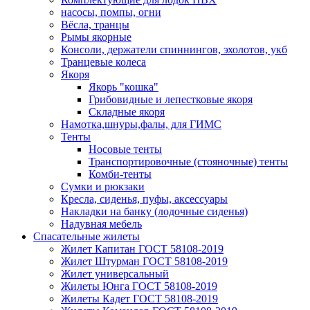
насосы, помпы, огни
Вёсла, транцы
Рымы якорные
Консоли, держатели спиннингов, эхолотов, укб
Транцевые колеса
Якоря
Якорь "кошка"
Грибовидные и лепестковые якоря
Складные якоря
Намотка,шнуры,фалы, для ГИМС
Тенты
Носовые тенты
Транспортировочные (стояночные) тенты
Комби-тенты
Сумки и рюкзаки
Кресла, сиденья, пуфы, аксессуары
Накладки на банку (лодочные сиденья)
Надувная мебель
Спасательные жилеты
Жилет Капитан ГОСТ 58108-2019
Жилет Штурман ГОСТ 58108-2019
Жилет универсальный
Жилеты Юнга ГОСТ 58108-2019
Жилеты Кадет ГОСТ 58108-2019