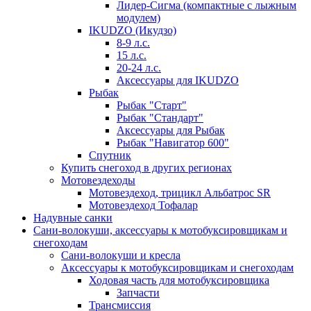
Лидер-Сигма (компактные с лыжным
модулем)
IKUDZO (Икудзо)
8-9 л.с.
15 л.с.
20-24 л.с.
Аксессуары для IKUDZO
Рыбак
Рыбак "Старт"
Рыбак "Стандарт"
Аксессуары для Рыбак
Рыбак "Навигатор 600"
Спутник
Купить снегоход в других регионах
Мотовездеходы
Мотовездеход, трицикл Альбатрос SR
Мотовездеход Тофалар
Надувные санки
Сани-волокуши, аксессуары к мотобуксировщикам и
снегоходам
Сани-волокуши и кресла
Аксессуары к мотобуксировщикам и снегоходам
Ходовая часть для мотобуксировщика
Запчасти
Трансмиссия