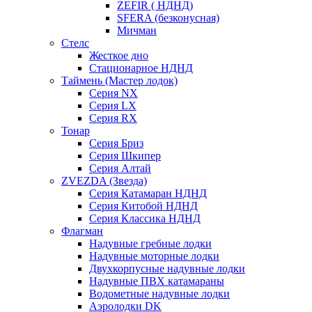
ZEFIR ( НДНД)
SFERA (безконусная)
Мичман
Стелс
Жесткое дно
Стационарное НДНД
Таймень (Мастер лодок)
Серия NX
Серия LX
Серия RX
Тонар
Серия Бриз
Серия Шкипер
Серия Алтай
ZVEZDA (Звезда)
Серия Катамаран НДНД
Серия Китобой НДНД
Серия Классика НДНД
Флагман
Надувные гребные лодки
Надувные моторные лодки
Двухкорпусные надувные лодки
Надувные ПВХ катамараны
Водометные надувные лодки
Аэролодки DK