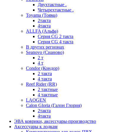
Двухтактные .
Четырехтактные .
Toyama (Тояма)
2такта
4такта
ALLFA (Альфа)
Серия СG 2 такта
Серия СG 4 такта
В других регионах
Seanovo (Сианово)
2 т
4 т
Condor (Кондор)
2 такта
4 такта
Reef Rider (RR)
2 тактные
4 тактные
LAOGEN
Calon Gloria (Галон Глория)
2такта
4такта
ЭВА коврики, аксессуары-производство
Аксессуары к лодкам
Комплектующие для лодок ПВХ