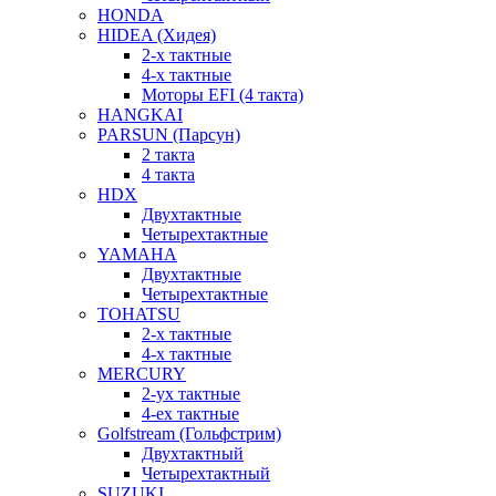
HONDA
HIDEA (Хидея)
2-х тактные
4-х тактные
Моторы EFI (4 такта)
HANGKAI
PARSUN (Парсун)
2 такта
4 такта
HDX
Двухтактные
Четырехтактные
YAMAHA
Двухтактные
Четырехтактные
TOHATSU
2-х тактные
4-х тактные
MERCURY
2-ух тактные
4-ех тактные
Golfstream (Гольфстрим)
Двухтактный
Четырехтактный
SUZUKI