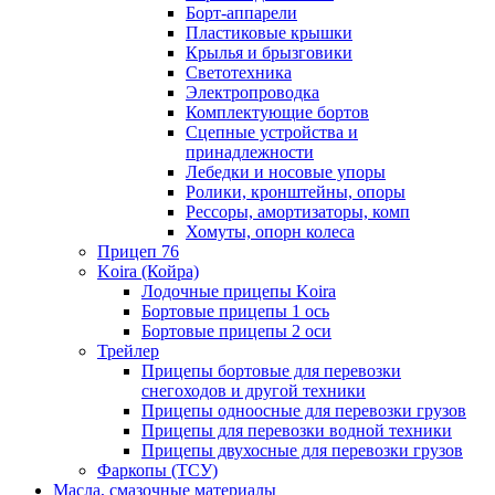
Борт-аппарели
Пластиковые крышки
Крылья и брызговики
Светотехника
Электропроводка
Комплектующие бортов
Сцепные устройства и
принадлежности
Лебедки и носовые упоры
Ролики, кронштейны, опоры
Рессоры, амортизаторы, комп
Хомуты, опорн колеса
Прицеп 76
Koira (Койра)
Лодочные прицепы Koira
Бортовые прицепы 1 ось
Бортовые прицепы 2 оси
Трейлер
Прицепы бортовые для перевозки
снегоходов и другой техники
Прицепы одноосные для перевозки грузов
Прицепы для перевозки водной техники
Прицепы двухосные для перевозки грузов
Фаркопы (ТСУ)
Масла, смазочные материалы