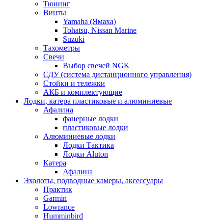
Тюнинг
Винты
Yamaha (Ямаха)
Tohatsu, Nissan Marine
Suzuki
Тахометры
Свечи
Выбор свечей NGK
СДУ (система дистанционного управления)
Стойки и тележки
АКБ и комплектующие
Лодки, катера пластиковые и алюминиевые
Афалина
фанерные лодки
пластиковые лодки
Алюминиевые лодки
Лодки Тактика
Лодки Aluton
Катера
Афалина
Эхолоты, подводные камеры, аксессуары
Практик
Garmin
Lowrance
Humminbird