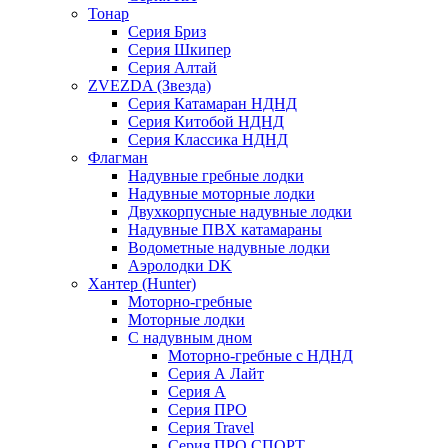
Тонар
Серия Бриз
Серия Шкипер
Серия Алтай
ZVEZDA (Звезда)
Серия Катамаран НДНД
Серия Китобой НДНД
Серия Классика НДНД
Флагман
Надувные гребные лодки
Надувные моторные лодки
Двухкорпусные надувные лодки
Надувные ПВХ катамараны
Водометные надувные лодки
Аэролодки DK
Хантер (Hunter)
Моторно-гребные
Моторные лодки
С надувным дном
Моторно-гребные с НДНД
Серия А Лайт
Серия А
Серия ПРО
Серия Travel
Серия ПРО СПОРТ