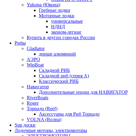
Yukona (Юкона)
Гребные лодки
Моторные лодки
универсальные
НДНД
эконом-легкие
Купить в других городах России
Рибы
Gladiator
днище алюминий
АЭРО
WinBoat
Складной РИБ
Складной риб (серия А)
Классический РИБ
Навигатор
Дополнительные опции для НАВИГАТОР
RiverBoats
Roger
Торнадо (Reef)
Аксессуары для Риб Торнадо
VOLNA (Волна)
Sup доски
Лодочные моторы, электромоторы
ЭЛЕКТРОМОТОРЫ