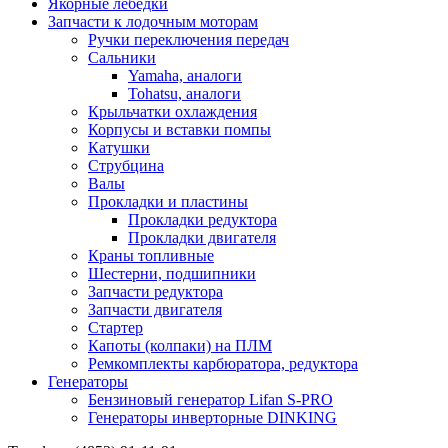
Якорные лебедки
Запчасти к лодочным моторам
Ручки переключения передач
Сальники
Yamaha, аналоги
Tohatsu, аналоги
Крыльчатки охлаждения
Корпусы и вставки помпы
Катушки
Струбцина
Валы
Прокладки и пластины
Прокладки редуктора
Прокладки двигателя
Краны топливные
Шестерни, подшипники
Запчасти редуктора
Запчасти двигателя
Стартер
Капоты (колпаки) на ПЛМ
Ремкомплекты карбюратора, редуктора
Генераторы
Бензиновый генератор Lifan S-PRO
Генераторы инверторные DINKING