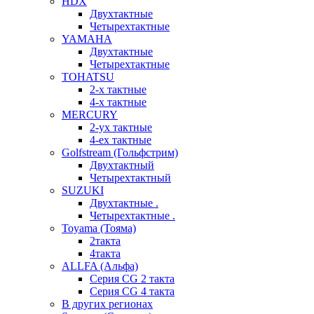
HDX
Двухтактные
Четырехтактные
YAMAHA
Двухтактные
Четырехтактные
TOHATSU
2-х тактные
4-х тактные
MERCURY
2-ух тактные
4-ех тактные
Golfstream (Гольфстрим)
Двухтактный
Четырехтактный
SUZUKI
Двухтактные .
Четырехтактные .
Toyama (Тояма)
2такта
4такта
ALLFA (Альфа)
Серия СG 2 такта
Серия СG 4 такта
В других регионах