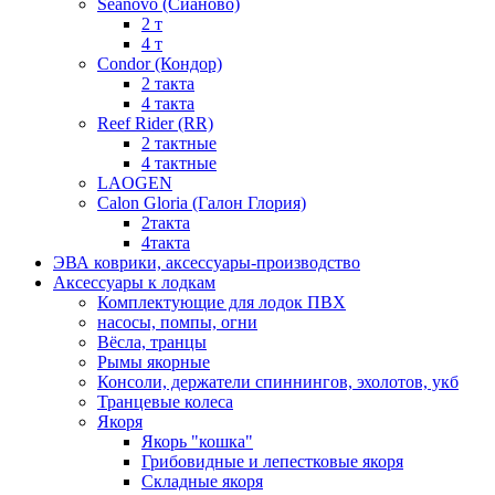
Seanovo (Сианово)
2 т
4 т
Condor (Кондор)
2 такта
4 такта
Reef Rider (RR)
2 тактные
4 тактные
LAOGEN
Calon Gloria (Галон Глория)
2такта
4такта
ЭВА коврики, аксессуары-производство
Аксессуары к лодкам
Комплектующие для лодок ПВХ
насосы, помпы, огни
Вёсла, транцы
Рымы якорные
Консоли, держатели спиннингов, эхолотов, укб
Транцевые колеса
Якоря
Якорь "кошка"
Грибовидные и лепестковые якоря
Складные якоря