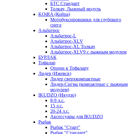
БТС Стандарт
Толкач, Лыжный модуль
KOiRA (Койра)
Мотобуксировщики для глубокого
снега
Альбатрос
Альбатрос-L
Альбатрос-XLV
Альбатрос-XL Толкач
Альбатрос-XLV9 с лыжным модулем
БУРЛАК
Тофалар
Опции к Тофалару
Лидер (Ижевск)
Лидер сверхкомпактные
Лидер-Сигма (компактные с лыжным
модулем)
IKUDZO (Икудзо)
8-9 л.с.
15 л.с.
20-24 л.с.
Аксессуары для IKUDZO
Рыбак
Рыбак "Старт"
Рыбак "Стандарт"