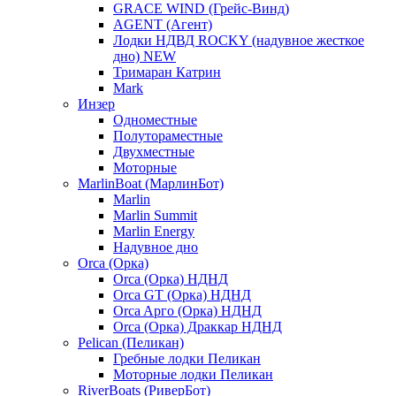
GRACE WIND (Грейс-Винд)
AGENT (Агент)
Лодки НДВД ROCKY (надувное жесткое
дно) NEW
Тримаран Катрин
Mark
Инзер
Одноместные
Полутораместные
Двухместные
Моторные
MarlinBoat (МарлинБот)
Marlin
Marlin Summit
Marlin Energy
Надувное дно
Orca (Орка)
Orca (Орка) НДНД
Orca GT (Орка) НДНД
Orca Aрго (Орка) НДНД
Orca (Орка) Драккар НДНД
Pelican (Пеликан)
Гребные лодки Пеликан
Моторные лодки Пеликан
RiverBoats (РиверБот)