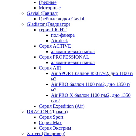
Гребные
Моторные
Gavial (Гавиал)
Гребные лодки Gavial
Gladiator (Гладиатор)
серия LIGHT
пол-фанера
Air-deck
Серия ACTIVE
алюминиевый пайол
Серия PROFESSIONAL
алюминиевый пайол
Серия AIR
Air SPORT баллон 850 г/м2, дно 1100 г/
м2
Air PRO баллон 1100 г/м2, дно 1350 г/
м2
Air PRO X баллон 1100 г/м2, дно 1350
г/м2
Серия Expedition (Air)
DRAGON (Дракон)
Серия Sport
Серия Max
Серия Экстрим
X-river (Иксривер)