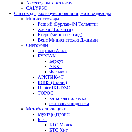
Аксессуары к эхолотам
CALYPSO
Снегоходы, мотобуксировщики, мотовездеходы
Миниснегоходы
Резвый (Бурлак-4М Тольятти)
Хаски (Тольятти)
Егерь (миниснегоход)
Вепс Миниснегоход Джимми
Снегоходы
Тофалар Атлас
БУРЛАК
Беркут
NEXT
Фалькон
АРКТИК-4Т
IRBIS (Ирбис)
Hunter IKUDZO
ТОРОС
катковая подвеска
склизовая подвеска
Мотобуксировщики
Мухтар (Ирбис)
БТС
БТС Малек
БТС Хит