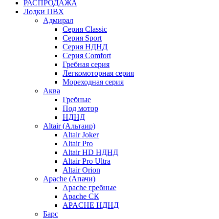
РАСПРОДАЖА
Лодки ПВХ
Адмирал
Серия Classic
Серия Sport
Серия НДНД
Серия Comfort
Гребная серия
Легкомоторная серия
Мореходная серия
Аква
Гребные
Под мотор
НДНД
Altair (Альтаир)
Altair Joker
Altair Pro
Altair HD НДНД
Altair Pro Ultra
Altair Orion
Apache (Апачи)
Apache гребные
Apache СК
APACHE НДНД
Барс