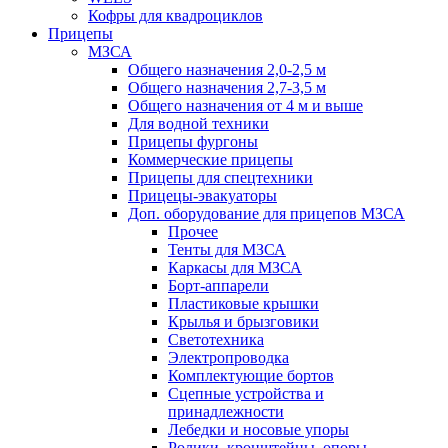
Кофры для квадроциклов
Прицепы
МЗСА
Общего назначения 2,0-2,5 м
Общего назначения 2,7-3,5 м
Общего назначения от 4 м и выше
Для водной техники
Прицепы фургоны
Коммерческие прицепы
Прицепы для спецтехники
Прицецы-эвакуаторы
Доп. оборудование для прицепов МЗСА
Прочее
Тенты для МЗСА
Каркасы для МЗСА
Борт-аппарели
Пластиковые крышки
Крылья и брызговики
Светотехника
Электропроводка
Комплектующие бортов
Сцепные устройства и
принадлежности
Лебедки и носовые упоры
Ролики, кронштейны, опоры