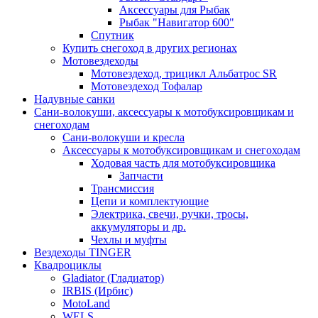
Аксессуары для Рыбак
Рыбак "Навигатор 600"
Спутник
Купить снегоход в других регионах
Мотовездеходы
Мотовездеход, трицикл Альбатрос SR
Мотовездеход Тофалар
Надувные санки
Сани-волокуши, аксессуары к мотобуксировщикам и
снегоходам
Сани-волокуши и кресла
Аксессуары к мотобуксировщикам и снегоходам
Ходовая часть для мотобуксировщика
Запчасти
Трансмиссия
Цепи и комплектующие
Электрика, свечи, ручки, тросы,
аккумуляторы и др.
Чехлы и муфты
Вездеходы TINGER
Квадроциклы
Gladiator (Гладиатор)
IRBIS (Ирбис)
MotoLand
WELS