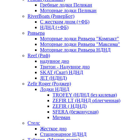
Гребные лодки Пеликан
Моторные лодки Пеликан
RiverBoats (РиверБот)
С жестким дном (+ФБ)
НДНД (+ФБ)
Ривьера
Моторные лодки Ривьера "Компакт"
Моторные лодки Ривьера "Максима"
Моторные лодки Ривьера НДНД
Reef (Риф)
надувное дно
Тритон - Надувное дно
SKAT (Скат) НДНД
JET (НДНД)
Zefir Roger (Роджер)
Лодки НДНД
TROFEY (НДНД без килевая)
ZEFIR LT (НДНД облегченная)
ZEFIR ( НДНД)
SFERA (безконусная)
Мичман
Стелс
Жесткое дно
Стационарное НДНД
Таймень (Мастер лодок)