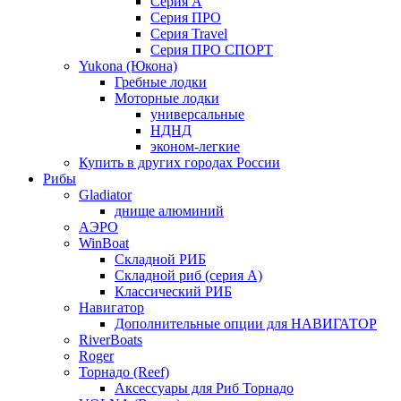
Серия А
Серия ПРО
Серия Travel
Серия ПРО СПОРТ
Yukona (Юкона)
Гребные лодки
Моторные лодки
универсальные
НДНД
эконом-легкие
Купить в других городах России
Рибы
Gladiator
днище алюминий
АЭРО
WinBoat
Складной РИБ
Складной риб (серия А)
Классический РИБ
Навигатор
Дополнительные опции для НАВИГАТОР
RiverBoats
Roger
Торнадо (Reef)
Аксессуары для Риб Торнадо