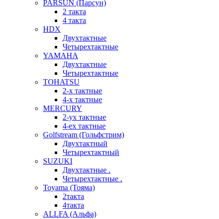
PARSUN (Парсун)
2 такта
4 такта
HDX
Двухтактные
Четырехтактные
YAMAHA
Двухтактные
Четырехтактные
TOHATSU
2-х тактные
4-х тактные
MERCURY
2-ух тактные
4-ех тактные
Golfstream (Гольфстрим)
Двухтактный
Четырехтактный
SUZUKI
Двухтактные .
Четырехтактные .
Toyama (Тояма)
2такта
4такта
ALLFA (Альфа)