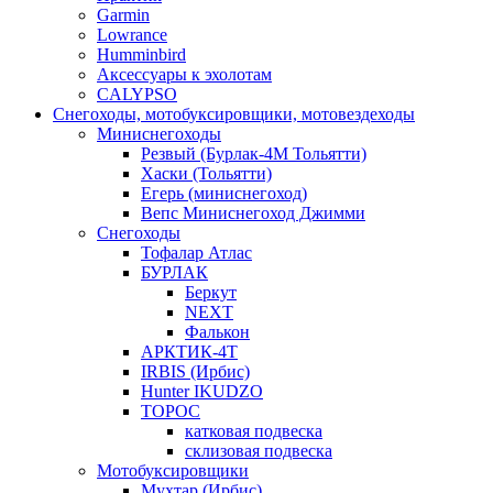
Garmin
Lowrance
Humminbird
Аксессуары к эхолотам
CALYPSO
Снегоходы, мотобуксировщики, мотовездеходы
Миниснегоходы
Резвый (Бурлак-4М Тольятти)
Хаски (Тольятти)
Егерь (миниснегоход)
Вепс Миниснегоход Джимми
Снегоходы
Тофалар Атлас
БУРЛАК
Беркут
NEXT
Фалькон
АРКТИК-4Т
IRBIS (Ирбис)
Hunter IKUDZO
ТОРОС
катковая подвеска
склизовая подвеска
Мотобуксировщики
Мухтар (Ирбис)