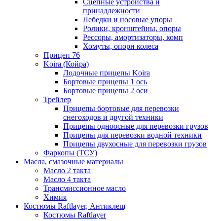
Сцепные устройства и
принадлежности
Лебедки и носовые упоры
Ролики, кронштейны, опоры
Рессоры, амортизаторы, комп
Хомуты, опорн колеса
Прицеп 76
Koira (Койра)
Лодочные прицепы Koira
Бортовые прицепы 1 ось
Бортовые прицепы 2 оси
Трейлер
Прицепы бортовые для перевозки
снегоходов и другой техники
Прицепы одноосные для перевозки грузов
Прицепы для перевозки водной техники
Прицепы двухосные для перевозки грузов
Фаркопы (ТСУ)
Масла, смазочные материалы
Масло 2 такта
Масло 4 такта
Трансмиссионное масло
Химия
Костюмы Raftlayer, Антиклещ
Костюмы Raftlayer