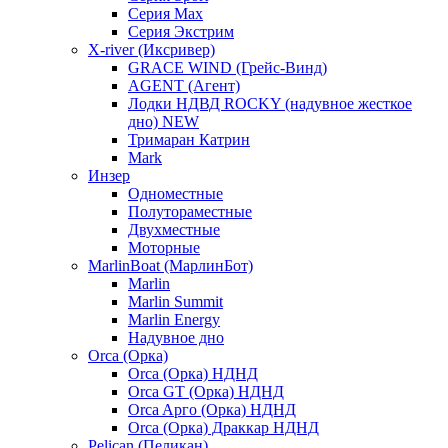
Серия Max
Серия Экстрим
X-river (Иксривер)
GRACE WIND (Грейс-Винд)
AGENT (Агент)
Лодки НДВД ROCKY (надувное жесткое
дно) NEW
Тримаран Катрин
Mark
Инзер
Одноместные
Полутораместные
Двухместные
Моторные
MarlinBoat (МарлинБот)
Marlin
Marlin Summit
Marlin Energy
Надувное дно
Orca (Орка)
Orca (Орка) НДНД
Orca GT (Орка) НДНД
Orca Aрго (Орка) НДНД
Orca (Орка) Драккар НДНД
Pelican (Пеликан)