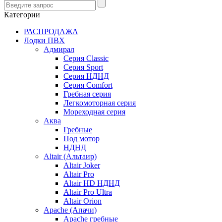
Категории
РАСПРОДАЖА
Лодки ПВХ
Адмирал
Серия Classic
Серия Sport
Серия НДНД
Серия Comfort
Гребная серия
Легкомоторная серия
Мореходная серия
Аква
Гребные
Под мотор
НДНД
Altair (Альтаир)
Altair Joker
Altair Pro
Altair HD НДНД
Altair Pro Ultra
Altair Orion
Apache (Апачи)
Apache гребные