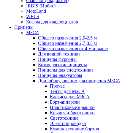
Gladiator (Гладиатор)
IRBIS (Ирбис)
MotoLand
WELS
Кофры для квадроциклов
Прицепы
МЗСА
Общего назначения 2,0-2,5 м
Общего назначения 2,7-3,5 м
Общего назначения от 4 м и выше
Для водной техники
Прицепы фургоны
Коммерческие прицепы
Прицепы для спецтехники
Прицецы-эвакуаторы
Доп. оборудование для прицепов МЗСА
Прочее
Тенты для МЗСА
Каркасы для МЗСА
Борт-аппарели
Пластиковые крышки
Крылья и брызговики
Светотехника
Электропроводка
Комплектующие бортов