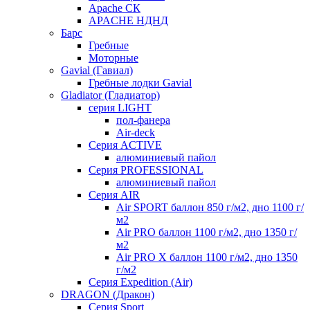
Apache СК
APACHE НДНД
Барс
Гребные
Моторные
Gavial (Гавиал)
Гребные лодки Gavial
Gladiator (Гладиатор)
серия LIGHT
пол-фанера
Air-deck
Серия ACTIVE
алюминиевый пайол
Серия PROFESSIONAL
алюминиевый пайол
Серия AIR
Air SPORT баллон 850 г/м2, дно 1100 г/
м2
Air PRO баллон 1100 г/м2, дно 1350 г/
м2
Air PRO X баллон 1100 г/м2, дно 1350
г/м2
Серия Expedition (Air)
DRAGON (Дракон)
Серия Sport