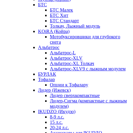
БТС
БТС Малек
БТС Хит
БТС Стандарт
Толкач, Лыжный модуль
KOiRA (Койра)
Мотобуксировщики для глубокого
снега
Альбатрос
Альбатрос-L
Альбатрос-XLV
Альбатрос-XL Толкач
Альбатрос-XLV9 с лыжным модулем
БУРЛАК
Тофалар
Опции к Тофалару
Лидер (Ижевск)
Лидер сверхкомпактные
Лидер-Сигма (компактные с лыжным
модулем)
IKUDZO (Икудзо)
8-9 л.с.
15 л.с.
20-24 л.с.
Аксессуары для IKUDZO