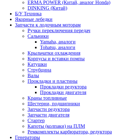
ERMA POWER (Китай, аналог Honda)
DINKING (Китай)
Б/У Техника
Якорные лебедки
Запчасти к лодочным моторам
Ручки переключения передач
Сальники
Yamaha, аналоги
Tohatsu, аналоги
Крыльчатки охлаждения
Корпусы и вставки помпы
Катушки
Струбцина
Валы
Прокладки и пластины
Прокладки редуктора
Прокладки двигателя
Краны топливные
Шестерни, подшипники
Запчасти редуктора
Запчасти двигателя
Стартер
Капоты (колпаки) на ПЛМ
Ремкомплекты карбюратора, редуктора
Генераторы