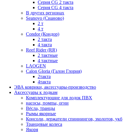
Серия СG 2 такта
Серия СG 4 такта
В других регионах
Seanovo (Сианово)
2 т
4 т
Condor (Кондор)
2 такта
4 такта
Reef Rider (RR)
2 тактные
4 тактные
LAOGEN
Calon Gloria (Галон Глория)
2такта
4такта
ЭВА коврики, аксессуары-производство
Аксессуары к лодкам
Комплектующие для лодок ПВХ
насосы, помпы, огни
Вёсла, транцы
Рымы якорные
Консоли, держатели спиннингов, эхолотов, укб
Транцевые колеса
Якоря