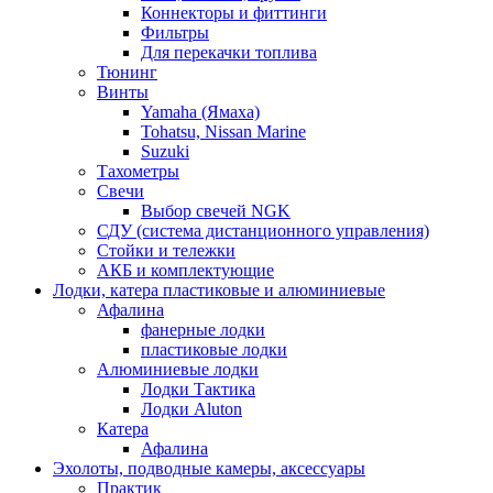
Коннекторы и фиттинги
Фильтры
Для перекачки топлива
Тюнинг
Винты
Yamaha (Ямаха)
Tohatsu, Nissan Marine
Suzuki
Тахометры
Свечи
Выбор свечей NGK
СДУ (система дистанционного управления)
Стойки и тележки
АКБ и комплектующие
Лодки, катера пластиковые и алюминиевые
Афалина
фанерные лодки
пластиковые лодки
Алюминиевые лодки
Лодки Тактика
Лодки Aluton
Катера
Афалина
Эхолоты, подводные камеры, аксессуары
Практик