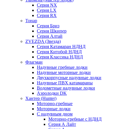
Серия NX
Серия LX
Серия RX
Тонар
Серия Бриз
Серия Шкипер
Серия Алтай
ZVEZDA (Звезда)
Серия Катамаран НДНД
Серия Китобой НДНД
Серия Классика НДНД
Флагман
Надувные гребные лодки
Надувные моторные лодки
Двухкорпусные надувные лодки
Надувные ПВХ катамараны
Водометные надувные лодки
Аэролодки DK
Хантер (Hunter)
Моторно-гребные
Моторные лодки
С надувным дном
Моторно-гребные с НДНД
Серия А Лайт