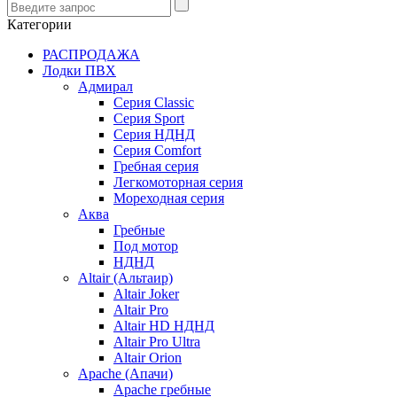
Категории
РАСПРОДАЖА
Лодки ПВХ
Адмирал
Серия Classic
Серия Sport
Серия НДНД
Серия Comfort
Гребная серия
Легкомоторная серия
Мореходная серия
Аква
Гребные
Под мотор
НДНД
Altair (Альтаир)
Altair Joker
Altair Pro
Altair HD НДНД
Altair Pro Ultra
Altair Orion
Apache (Апачи)
Apache гребные