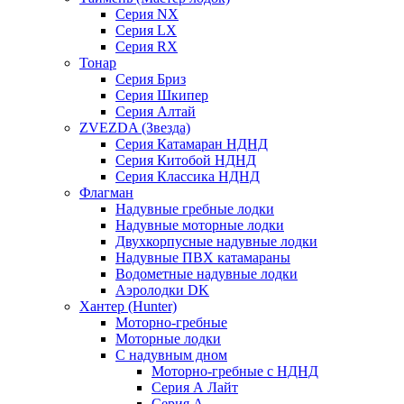
Серия NX
Серия LX
Серия RX
Тонар
Серия Бриз
Серия Шкипер
Серия Алтай
ZVEZDA (Звезда)
Серия Катамаран НДНД
Серия Китобой НДНД
Серия Классика НДНД
Флагман
Надувные гребные лодки
Надувные моторные лодки
Двухкорпусные надувные лодки
Надувные ПВХ катамараны
Водометные надувные лодки
Аэролодки DK
Хантер (Hunter)
Моторно-гребные
Моторные лодки
С надувным дном
Моторно-гребные с НДНД
Серия А Лайт
Серия А