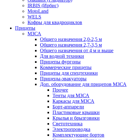
IRBIS (Ирбис)
MotoLand
WELS
Кофры для квадроциклов
Прицепы
МЗСА
Общего назначения 2,0-2,5 м
Общего назначения 2,7-3,5 м
Общего назначения от 4 м и выше
Для водной техники
Прицепы фургоны
Коммерческие прицепы
Прицепы для спецтехники
Прицецы-эвакуаторы
Доп. оборудование для прицепов МЗСА
Прочее
Тенты для МЗСА
Каркасы для МЗСА
Борт-аппарели
Пластиковые крышки
Крылья и брызговики
Светотехника
Электропроводка
Комплектующие бортов