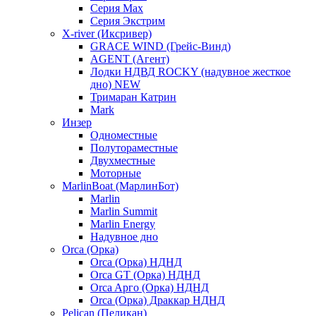
Серия Max
Серия Экстрим
X-river (Иксривер)
GRACE WIND (Грейс-Винд)
AGENT (Агент)
Лодки НДВД ROCKY (надувное жесткое
дно) NEW
Тримаран Катрин
Mark
Инзер
Одноместные
Полутораместные
Двухместные
Моторные
MarlinBoat (МарлинБот)
Marlin
Marlin Summit
Marlin Energy
Надувное дно
Orca (Орка)
Orca (Орка) НДНД
Orca GT (Орка) НДНД
Orca Aрго (Орка) НДНД
Orca (Орка) Драккар НДНД
Pelican (Пеликан)