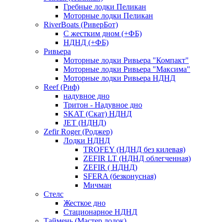
Гребные лодки Пеликан
Моторные лодки Пеликан
RiverBoats (РиверБот)
С жестким дном (+ФБ)
НДНД (+ФБ)
Ривьера
Моторные лодки Ривьера "Компакт"
Моторные лодки Ривьера "Максима"
Моторные лодки Ривьера НДНД
Reef (Риф)
надувное дно
Тритон - Надувное дно
SKAT (Скат) НДНД
JET (НДНД)
Zefir Roger (Роджер)
Лодки НДНД
TROFEY (НДНД без килевая)
ZEFIR LT (НДНД облегченная)
ZEFIR ( НДНД)
SFERA (безконусная)
Мичман
Стелс
Жесткое дно
Стационарное НДНД
Таймень (Мастер лодок)