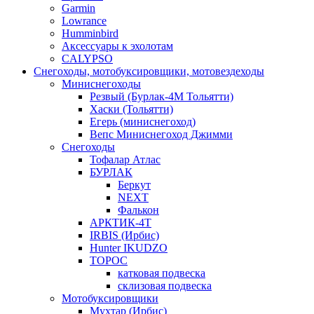
Garmin
Lowrance
Humminbird
Аксессуары к эхолотам
CALYPSO
Снегоходы, мотобуксировщики, мотовездеходы
Миниснегоходы
Резвый (Бурлак-4М Тольятти)
Хаски (Тольятти)
Егерь (миниснегоход)
Вепс Миниснегоход Джимми
Снегоходы
Тофалар Атлас
БУРЛАК
Беркут
NEXT
Фалькон
АРКТИК-4Т
IRBIS (Ирбис)
Hunter IKUDZO
ТОРОС
катковая подвеска
склизовая подвеска
Мотобуксировщики
Мухтар (Ирбис)