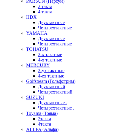
PARSUN (Парсун)
2 такта
4 такта
HDX
Двухтактные
Четырехтактные
YAMAHA
Двухтактные
Четырехтактные
TOHATSU
2-х тактные
4-х тактные
MERCURY
2-ух тактные
4-ех тактные
Golfstream (Гольфстрим)
Двухтактный
Четырехтактный
SUZUKI
Двухтактные .
Четырехтактные .
Toyama (Тояма)
2такта
4такта
ALLFA (Альфа)