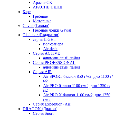
Apache СК
APACHE НДНД
Барс
Гребные
Моторные
Gavial (Гавиал)
Гребные лодки Gavial
Gladiator (Гладиатор)
серия LIGHT
пол-фанера
Air-deck
Серия ACTIVE
алюминиевый пайол
Серия PROFESSIONAL
алюминиевый пайол
Серия AIR
Air SPORT баллон 850 г/м2, дно 1100 г/
м2
Air PRO баллон 1100 г/м2, дно 1350 г/
м2
Air PRO X баллон 1100 г/м2, дно 1350
г/м2
Серия Expedition (Air)
DRAGON (Дракон)
Серия Sport