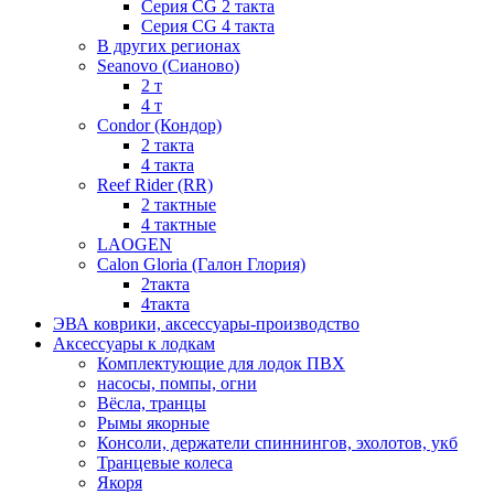
Серия СG 2 такта
Серия СG 4 такта
В других регионах
Seanovo (Сианово)
2 т
4 т
Condor (Кондор)
2 такта
4 такта
Reef Rider (RR)
2 тактные
4 тактные
LAOGEN
Calon Gloria (Галон Глория)
2такта
4такта
ЭВА коврики, аксессуары-производство
Аксессуары к лодкам
Комплектующие для лодок ПВХ
насосы, помпы, огни
Вёсла, транцы
Рымы якорные
Консоли, держатели спиннингов, эхолотов, укб
Транцевые колеса
Якоря