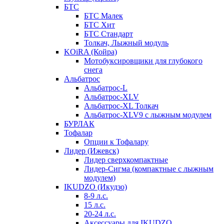
БТС
БТС Малек
БТС Хит
БТС Стандарт
Толкач, Лыжный модуль
KOiRA (Койра)
Мотобуксировщики для глубокого
снега
Альбатрос
Альбатрос-L
Альбатрос-XLV
Альбатрос-XL Толкач
Альбатрос-XLV9 с лыжным модулем
БУРЛАК
Тофалар
Опции к Тофалару
Лидер (Ижевск)
Лидер сверхкомпактные
Лидер-Сигма (компактные с лыжным
модулем)
IKUDZO (Икудзо)
8-9 л.с.
15 л.с.
20-24 л.с.
Аксессуары для IKUDZO