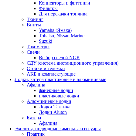
Коннекторы и фиттинги
Фильтры
Для перекачки топлива
Тюнинг
Винты
Yamaha (Ямаха)
Tohatsu, Nissan Marine
Suzuki
Тахометры
Свечи
Выбор свечей NGK
СДУ (система дистанционного управления)
Стойки и тележки
АКБ и комплектующие
Лодки, катера пластиковые и алюминиевые
Афалина
фанерные лодки
пластиковые лодки
Алюминиевые лодки
Лодки Тактика
Лодки Aluton
Катера
Афалина
Эхолоты, подводные камеры, аксессуары
Практик