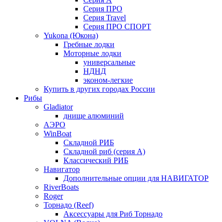
Серия ПРО
Серия Travel
Серия ПРО СПОРТ
Yukona (Юкона)
Гребные лодки
Моторные лодки
универсальные
НДНД
эконом-легкие
Купить в других городах России
Рибы
Gladiator
днище алюминий
АЭРО
WinBoat
Складной РИБ
Складной риб (серия А)
Классический РИБ
Навигатор
Дополнительные опции для НАВИГАТОР
RiverBoats
Roger
Торнадо (Reef)
Аксессуары для Риб Торнадо