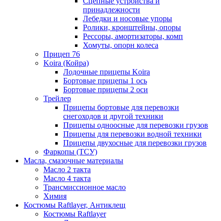
Сцепные устройства и
принадлежности
Лебедки и носовые упоры
Ролики, кронштейны, опоры
Рессоры, амортизаторы, комп
Хомуты, опорн колеса
Прицеп 76
Koira (Койра)
Лодочные прицепы Koira
Бортовые прицепы 1 ось
Бортовые прицепы 2 оси
Трейлер
Прицепы бортовые для перевозки
снегоходов и другой техники
Прицепы одноосные для перевозки грузов
Прицепы для перевозки водной техники
Прицепы двухосные для перевозки грузов
Фаркопы (ТСУ)
Масла, смазочные материалы
Масло 2 такта
Масло 4 такта
Трансмиссионное масло
Химия
Костюмы Raftlayer, Антиклещ
Костюмы Raftlayer