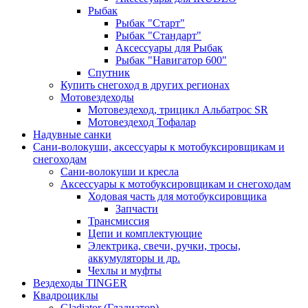
Рыбак
Рыбак "Старт"
Рыбак "Стандарт"
Аксессуары для Рыбак
Рыбак "Навигатор 600"
Спутник
Купить снегоход в других регионах
Мотовездеходы
Мотовездеход, трицикл Альбатрос SR
Мотовездеход Тофалар
Надувные санки
Сани-волокуши, аксессуары к мотобуксировщикам и
снегоходам
Сани-волокуши и кресла
Аксессуары к мотобуксировщикам и снегоходам
Ходовая часть для мотобуксировщика
Запчасти
Трансмиссия
Цепи и комплектующие
Электрика, свечи, ручки, тросы,
аккумуляторы и др.
Чехлы и муфты
Вездеходы TINGER
Квадроциклы
Gladiator (Гладиатор)