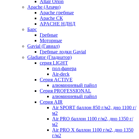
Altair Orion
Apache (Апачи)
Apache гребные
Apache СК
APACHE НДНД
Барс
Гребные
Моторные
Gavial (Гавиал)
Гребные лодки Gavial
Gladiator (Гладиатор)
серия LIGHT
пол-фанера
Air-deck
Серия ACTIVE
алюминиевый пайол
Серия PROFESSIONAL
алюминиевый пайол
Серия AIR
Air SPORT баллон 850 г/м2, дно 1100 г/
м2
Air PRO баллон 1100 г/м2, дно 1350 г/
м2
Air PRO X баллон 1100 г/м2, дно 1350
г/м2