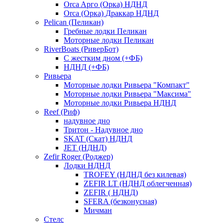
Orca Aрго (Орка) НДНД
Orca (Орка) Драккар НДНД
Pelican (Пеликан)
Гребные лодки Пеликан
Моторные лодки Пеликан
RiverBoats (РиверБот)
С жестким дном (+ФБ)
НДНД (+ФБ)
Ривьера
Моторные лодки Ривьера "Компакт"
Моторные лодки Ривьера "Максима"
Моторные лодки Ривьера НДНД
Reef (Риф)
надувное дно
Тритон - Надувное дно
SKAT (Скат) НДНД
JET (НДНД)
Zefir Roger (Роджер)
Лодки НДНД
TROFEY (НДНД без килевая)
ZEFIR LT (НДНД облегченная)
ZEFIR ( НДНД)
SFERA (безконусная)
Мичман
Стелс