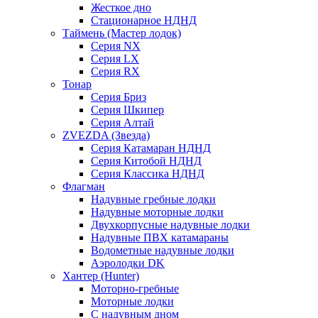
Жесткое дно
Стационарное НДНД
Таймень (Мастер лодок)
Серия NX
Серия LX
Серия RX
Тонар
Серия Бриз
Серия Шкипер
Серия Алтай
ZVEZDA (Звезда)
Серия Катамаран НДНД
Серия Китобой НДНД
Серия Классика НДНД
Флагман
Надувные гребные лодки
Надувные моторные лодки
Двухкорпусные надувные лодки
Надувные ПВХ катамараны
Водометные надувные лодки
Аэролодки DK
Хантер (Hunter)
Моторно-гребные
Моторные лодки
С надувным дном