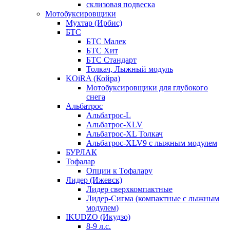
склизовая подвеска
Мотобуксировщики
Мухтар (Ирбис)
БТС
БТС Малек
БТС Хит
БТС Стандарт
Толкач, Лыжный модуль
KOiRA (Койра)
Мотобуксировщики для глубокого
снега
Альбатрос
Альбатрос-L
Альбатрос-XLV
Альбатрос-XL Толкач
Альбатрос-XLV9 с лыжным модулем
БУРЛАК
Тофалар
Опции к Тофалару
Лидер (Ижевск)
Лидер сверхкомпактные
Лидер-Сигма (компактные с лыжным
модулем)
IKUDZO (Икудзо)
8-9 л.с.