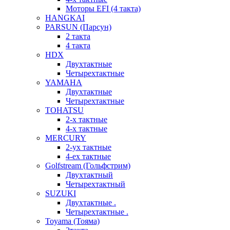
Моторы EFI (4 такта)
HANGKAI
PARSUN (Парсун)
2 такта
4 такта
HDX
Двухтактные
Четырехтактные
YAMAHA
Двухтактные
Четырехтактные
TOHATSU
2-х тактные
4-х тактные
MERCURY
2-ух тактные
4-ех тактные
Golfstream (Гольфстрим)
Двухтактный
Четырехтактный
SUZUKI
Двухтактные .
Четырехтактные .
Toyama (Тояма)