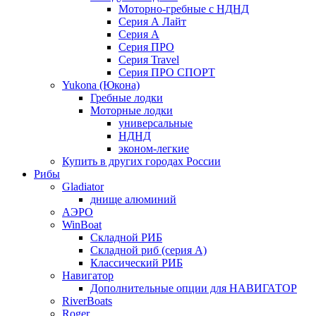
Моторно-гребные с НДНД
Серия А Лайт
Серия А
Серия ПРО
Серия Travel
Серия ПРО СПОРТ
Yukona (Юкона)
Гребные лодки
Моторные лодки
универсальные
НДНД
эконом-легкие
Купить в других городах России
Рибы
Gladiator
днище алюминий
АЭРО
WinBoat
Складной РИБ
Складной риб (серия А)
Классический РИБ
Навигатор
Дополнительные опции для НАВИГАТОР
RiverBoats
Roger