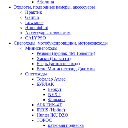
Афалина
Эхолоты, подводные камеры, аксессуары
Практик
Garmin
Lowrance
Humminbird
Аксессуары к эхолотам
CALYPSO
Снегоходы, мотобуксировщики, мотовездеходы
Миниснегоходы
Резвый (Бурлак-4М Тольятти)
Хаски (Тольятти)
Егерь (миниснегоход)
Вепс Миниснегоход Джимми
Снегоходы
Тофалар Атлас
БУРЛАК
Беркут
NEXT
Фалькон
АРКТИК-4Т
IRBIS (Ирбис)
Hunter IKUDZO
ТОРОС
катковая подвеска