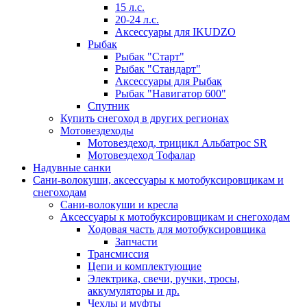
15 л.с.
20-24 л.с.
Аксессуары для IKUDZO
Рыбак
Рыбак "Старт"
Рыбак "Стандарт"
Аксессуары для Рыбак
Рыбак "Навигатор 600"
Спутник
Купить снегоход в других регионах
Мотовездеходы
Мотовездеход, трицикл Альбатрос SR
Мотовездеход Тофалар
Надувные санки
Сани-волокуши, аксессуары к мотобуксировщикам и
снегоходам
Сани-волокуши и кресла
Аксессуары к мотобуксировщикам и снегоходам
Ходовая часть для мотобуксировщика
Запчасти
Трансмиссия
Цепи и комплектующие
Электрика, свечи, ручки, тросы,
аккумуляторы и др.
Чехлы и муфты