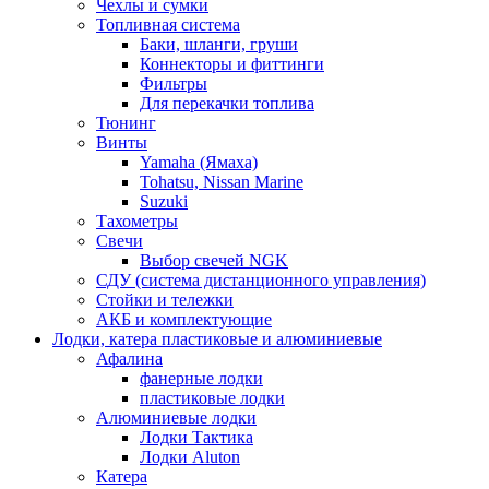
Чехлы и сумки
Топливная система
Баки, шланги, груши
Коннекторы и фиттинги
Фильтры
Для перекачки топлива
Тюнинг
Винты
Yamaha (Ямаха)
Tohatsu, Nissan Marine
Suzuki
Тахометры
Свечи
Выбор свечей NGK
СДУ (система дистанционного управления)
Стойки и тележки
АКБ и комплектующие
Лодки, катера пластиковые и алюминиевые
Афалина
фанерные лодки
пластиковые лодки
Алюминиевые лодки
Лодки Тактика
Лодки Aluton
Катера