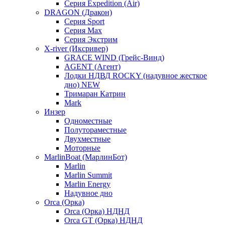
Серия Expedition (Air)
DRAGON (Дракон)
Серия Sport
Серия Max
Серия Экстрим
X-river (Иксривер)
GRACE WIND (Грейс-Винд)
AGENT (Агент)
Лодки НДВД ROCKY (надувное жесткое
дно) NEW
Тримаран Катрин
Mark
Инзер
Одноместные
Полутораместные
Двухместные
Моторные
MarlinBoat (МарлинБот)
Marlin
Marlin Summit
Marlin Energy
Надувное дно
Orca (Орка)
Orca (Орка) НДНД
Orca GT (Орка) НДНД