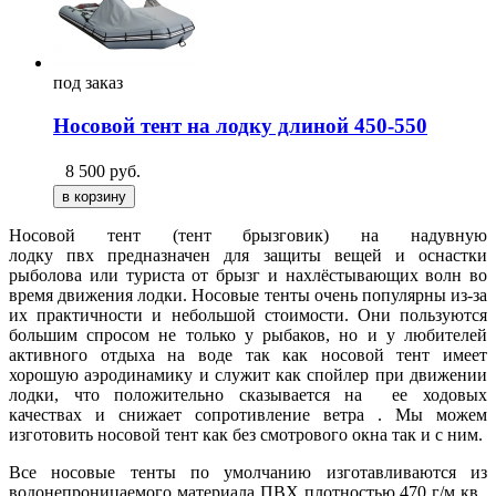
под
заказ
Носовой тент на лодку длиной 450-550
8 500
руб.
Носовой тент (тент брызговик) на надувную
лодку
пвх
предназначен для защиты вещей и оснастки
рыболова или туриста от брызг и нахлёстывающих волн во
время движения лодки. Носовые тенты очень популярны из-за
их практичности и небольшой стоимости. Они пользуются
большим спросом не только у рыбаков, но и у любителей
активного отдыха на воде так как носовой тент имеет
хорошую аэродинамику и служит как спойлер при движении
лодки, что положительно сказывается на ее ходовых
качествах и снижает сопротивление ветра . Мы можем
изготовить носовой тент как без смотрового окна так и с ним.
Все носовые
т
енты по умолчанию изготавливаются из
водонепроницаемого материала ПВХ плотностью 470 г/м кв.,