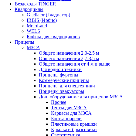
Вездеходы TINGER
Квадроциклы
Gladiator (Гладиатор)
IRBIS (Ирбис)
MotoLand
WELS
Кофры для квадроциклов
Прицепы
МЗСА
Общего назначения 2,0-2,5 м
Общего назначения 2,7-3,5 м
Общего назначения от 4 м и выше
Для водной техники
Прицепы фургоны
Коммерческие прицепы
Прицепы для спецтехники
Прицецы-эвакуаторы
Доп. оборудование для прицепов МЗСА
Прочее
Тенты для МЗСА
Каркасы для МЗСА
Борт-аппарели
Пластиковые крышки
Крылья и брызговики
Светотехника