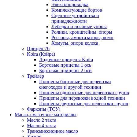
Электропроводка
Комплектующие бортов
Сцепные устройства и
принадлежности
Лебедки и носовые упоры
Ролики, кронштейны, опоры
Рессоры, амортизаторы, комп
Хомуты, опорн колеса
Прицеп 76
Koira (Койра)
Лодочные прицепы Koira
Бортовые прицепы 1 ось
Бортовые прицепы 2 оси
Трейлер
Прицепы бортовые для перевозки
снегоходов и другой техники
Прицепы одноосные для перевозки грузов
Прицепы для перевозки водной техники
Прицепы двухосные для перевозки грузов
Фаркопы (ТСУ)
Масла, смазочные материалы
Масло 2 такта
Масло 4 такта
Трансмиссионное масло
Химия