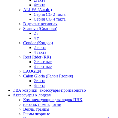
2такта
4такта
ALLFA (Альфа)
Серия СG 2 такта
Серия СG 4 такта
В других регионах
Seanovo (Сианово)
2 т
4 т
Condor (Кондор)
2 такта
4 такта
Reef Rider (RR)
2 тактные
4 тактные
LAOGEN
Calon Gloria (Галон Глория)
2такта
4такта
ЭВА коврики, аксессуары-производство
Аксессуары к лодкам
Комплектующие для лодок ПВХ
насосы, помпы, огни
Вёсла, транцы
Рымы якорные