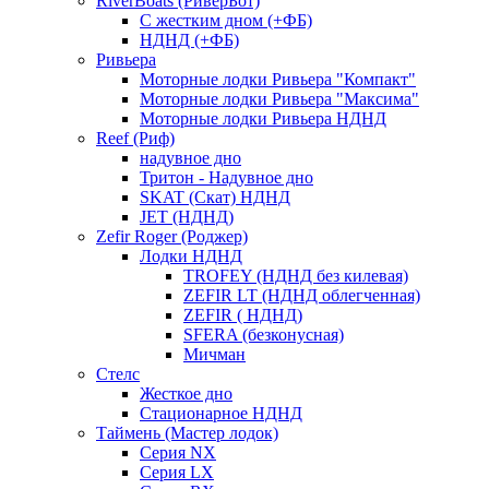
RiverBoats (РиверБот)
С жестким дном (+ФБ)
НДНД (+ФБ)
Ривьера
Моторные лодки Ривьера "Компакт"
Моторные лодки Ривьера "Максима"
Моторные лодки Ривьера НДНД
Reef (Риф)
надувное дно
Тритон - Надувное дно
SKAT (Скат) НДНД
JET (НДНД)
Zefir Roger (Роджер)
Лодки НДНД
TROFEY (НДНД без килевая)
ZEFIR LT (НДНД облегченная)
ZEFIR ( НДНД)
SFERA (безконусная)
Мичман
Стелс
Жесткое дно
Стационарное НДНД
Таймень (Мастер лодок)
Серия NX
Серия LX