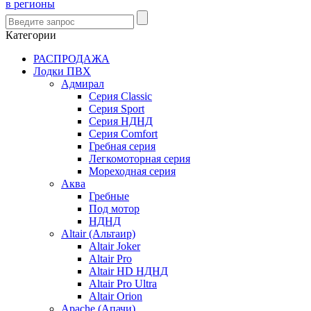
в регионы
Категории
РАСПРОДАЖА
Лодки ПВХ
Адмирал
Серия Classic
Серия Sport
Серия НДНД
Серия Comfort
Гребная серия
Легкомоторная серия
Мореходная серия
Аква
Гребные
Под мотор
НДНД
Altair (Альтаир)
Altair Joker
Altair Pro
Altair HD НДНД
Altair Pro Ultra
Altair Orion
Apache (Апачи)