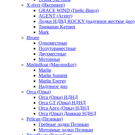
X-river (Иксривер)
GRACE WIND (Грейс-Винд)
AGENT (Агент)
Лодки НДВД ROCKY (надувное жесткое дно
Тримаран Катрин
Mark
Инзер
Одноместные
Полутораместные
Двухместные
Моторные
MarlinBoat (МарлинБот)
Marlin
Marlin Summit
Marlin Energy
Надувное дно
Orca (Орка)
Orca (Орка) НДНД
Orca GT (Орка) НДНД
Orca Aрго (Орка) НДНД
Orca (Орка) Драккар НДНД
Pelican (Пеликан)
Гребные лодки Пеликан
Моторные лодки Пеликан