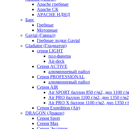
Apache гребные
Apache СК
APACHE НДНД
Барс
Гребные
Моторные
Gavial (Гавиал)
Гребные лодки Gavial
Gladiator (Гладиатор)
серия LIGHT
пол-фанера
Air-deck
Серия ACTIVE
алюминиевый пайол
Серия PROFESSIONAL
алюминиевый пайол
Серия AIR
Air SPORT баллон 850 г/м2, дно 1100 г/
Air PRO баллон 1100 г/м2, дно 1350 г/м2
Air PRO X баллон 1100 г/м2, дно 1350 г
Серия Expedition (Air)
DRAGON (Дракон)
Серия Sport
Серия Max
Серия Экстрим