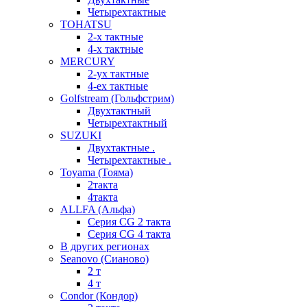
Четырехтактные
TOHATSU
2-х тактные
4-х тактные
MERCURY
2-ух тактные
4-ех тактные
Golfstream (Гольфстрим)
Двухтактный
Четырехтактный
SUZUKI
Двухтактные .
Четырехтактные .
Toyama (Тояма)
2такта
4такта
ALLFA (Альфа)
Серия СG 2 такта
Серия СG 4 такта
В других регионах
Seanovo (Сианово)
2 т
4 т
Condor (Кондор)