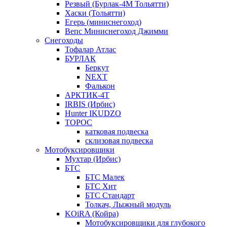
Резвый (Бурлак-4М Тольятти)
Хаски (Тольятти)
Егерь (миниснегоход)
Вепс Миниснегоход Джимми
Снегоходы
Тофалар Атлас
БУРЛАК
Беркут
NEXT
Фалькон
АРКТИК-4Т
IRBIS (Ирбис)
Hunter IKUDZO
ТОРОС
катковая подвеска
склизовая подвеска
Мотобуксировщики
Мухтар (Ирбис)
БТС
БТС Малек
БТС Хит
БТС Стандарт
Толкач, Лыжный модуль
KOiRA (Койра)
Мотобуксировщики для глубокого