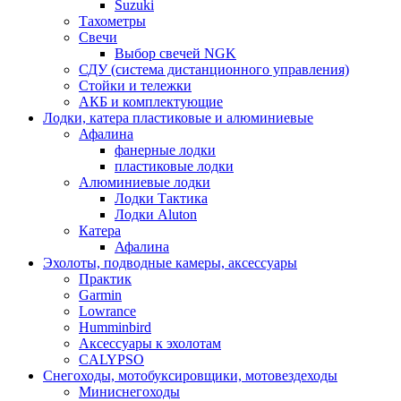
Suzuki
Тахометры
Свечи
Выбор свечей NGK
СДУ (система дистанционного управления)
Стойки и тележки
АКБ и комплектующие
Лодки, катера пластиковые и алюминиевые
Афалина
фанерные лодки
пластиковые лодки
Алюминиевые лодки
Лодки Тактика
Лодки Aluton
Катера
Афалина
Эхолоты, подводные камеры, аксессуары
Практик
Garmin
Lowrance
Humminbird
Аксессуары к эхолотам
CALYPSO
Снегоходы, мотобуксировщики, мотовездеходы
Миниснегоходы