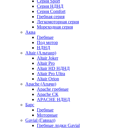
Серия Sport
Серия НДНД
Серия Comfort
Гребная серия
Легкомоторная серия
Мореходная серия
Аква
Гребные
Под мотор
НДНД
Altair (Альтаир)
Altair Joker
Altair Pro
Altair HD НДНД
Altair Pro Ultra
Altair Orion
Apache (Апачи)
Apache гребные
Apache СК
APACHE НДНД
Барс
Гребные
Моторные
Gavial (Гавиал)
Гребные лодки Gavial