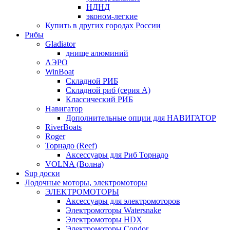
НДНД
эконом-легкие
Купить в других городах России
Рибы
Gladiator
днище алюминий
АЭРО
WinBoat
Складной РИБ
Складной риб (серия А)
Классический РИБ
Навигатор
Дополнительные опции для НАВИГАТОР
RiverBoats
Roger
Торнадо (Reef)
Аксессуары для Риб Торнадо
VOLNA (Волна)
Sup доски
Лодочные моторы, электромоторы
ЭЛЕКТРОМОТОРЫ
Аксессуары для электромоторов
Электромоторы Watersnake
Электромоторы HDX
Электромоторы Condor