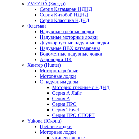
ZVEZDA (Звезда)
Серия Катамаран НДНД
Серия Китобой НДНД
Серия Классика НДНД
Флагман
Надувные гребные лодки
Надувные моторные лодки
Двухкорпусные надувные лодки
Надувные ПВХ катамараны
Водометные надувные лодки
Аэролодки DK
Хантер (Hunter)
Моторно-гребные
Моторные лодки
С надувным дном
Моторно-гребные с НДНД
Серия А Лайт
Серия А
Серия ПРО
Серия Travel
Серия ПРО СПОРТ
Yukona (Юкона)
Гребные лодки
Моторные лодки
универсальные