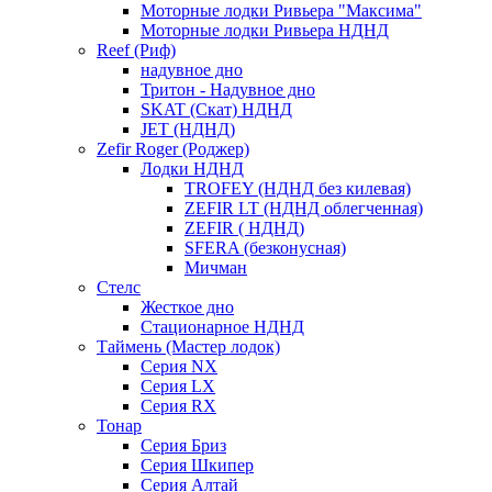
Моторные лодки Ривьера "Максима"
Моторные лодки Ривьера НДНД
Reef (Риф)
надувное дно
Тритон - Надувное дно
SKAT (Скат) НДНД
JET (НДНД)
Zefir Roger (Роджер)
Лодки НДНД
TROFEY (НДНД без килевая)
ZEFIR LT (НДНД облегченная)
ZEFIR ( НДНД)
SFERA (безконусная)
Мичман
Стелс
Жесткое дно
Стационарное НДНД
Таймень (Мастер лодок)
Серия NX
Серия LX
Серия RX
Тонар
Серия Бриз
Серия Шкипер
Серия Алтай