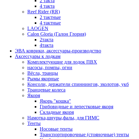
2 такта
4 такта
Reef Rider (RR)
2 тактные
4 тактные
LAOGEN
Calon Gloria (Галон Глория)
2такта
4такта
ЭВА коврики, аксессуары-производство
Аксессуары к лодкам
Комплектующие для лодок ПВХ
насосы, помпы, огни
Вёсла, транцы
Рымы якорные
Консоли, держатели спиннингов, эхолотов, укб
Транцевые колеса
Якоря
Якорь "кошка"
Грибовидные и лепестковые якоря
Складные якоря
Намотка,шнуры,фалы, для ГИМС
Тенты
Носовые тенты
Транспортировочные (стояночные) тенты