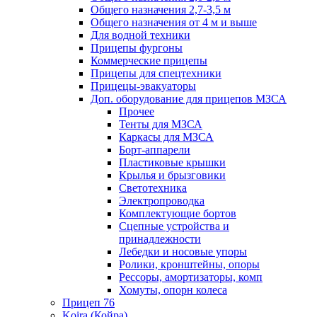
Общего назначения 2,7-3,5 м
Общего назначения от 4 м и выше
Для водной техники
Прицепы фургоны
Коммерческие прицепы
Прицепы для спецтехники
Прицецы-эвакуаторы
Доп. оборудование для прицепов МЗСА
Прочее
Тенты для МЗСА
Каркасы для МЗСА
Борт-аппарели
Пластиковые крышки
Крылья и брызговики
Светотехника
Электропроводка
Комплектующие бортов
Сцепные устройства и
принадлежности
Лебедки и носовые упоры
Ролики, кронштейны, опоры
Рессоры, амортизаторы, комп
Хомуты, опорн колеса
Прицеп 76
Koira (Койра)