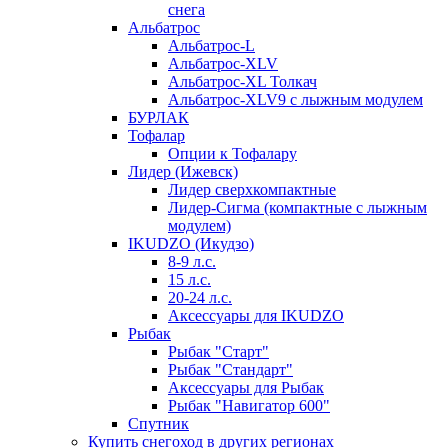
снега
Альбатрос
Альбатрос-L
Альбатрос-XLV
Альбатрос-XL Толкач
Альбатрос-XLV9 с лыжным модулем
БУРЛАК
Тофалар
Опции к Тофалару
Лидер (Ижевск)
Лидер сверхкомпактные
Лидер-Сигма (компактные с лыжным
модулем)
IKUDZO (Икудзо)
8-9 л.с.
15 л.с.
20-24 л.с.
Аксессуары для IKUDZO
Рыбак
Рыбак "Старт"
Рыбак "Стандарт"
Аксессуары для Рыбак
Рыбак "Навигатор 600"
Спутник
Купить снегоход в других регионах