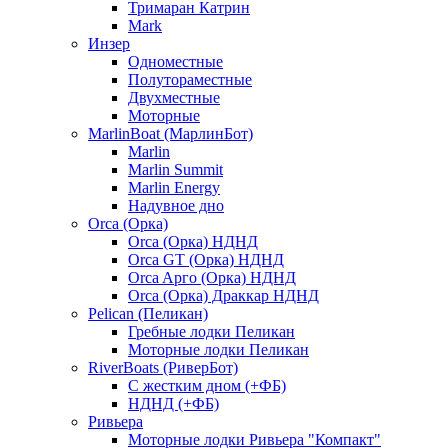
Тримаран Катрин
Mark
Инзер
Одноместные
Полутораместные
Двухместные
Моторные
MarlinBoat (МарлинБот)
Marlin
Marlin Summit
Marlin Energy
Надувное дно
Orca (Орка)
Orca (Орка) НДНД
Orca GT (Орка) НДНД
Orca Aрго (Орка) НДНД
Orca (Орка) Драккар НДНД
Pelican (Пеликан)
Гребные лодки Пеликан
Моторные лодки Пеликан
RiverBoats (РиверБот)
С жестким дном (+ФБ)
НДНД (+ФБ)
Ривьера
Моторные лодки Ривьера "Компакт"