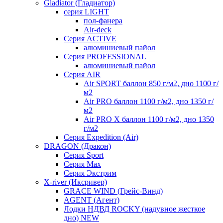
Gladiator (Гладиатор)
серия LIGHT
пол-фанера
Air-deck
Серия ACTIVE
алюминиевый пайол
Серия PROFESSIONAL
алюминиевый пайол
Серия AIR
Air SPORT баллон 850 г/м2, дно 1100 г/
м2
Air PRO баллон 1100 г/м2, дно 1350 г/
м2
Air PRO X баллон 1100 г/м2, дно 1350
г/м2
Серия Expedition (Air)
DRAGON (Дракон)
Серия Sport
Серия Max
Серия Экстрим
X-river (Иксривер)
GRACE WIND (Грейс-Винд)
AGENT (Агент)
Лодки НДВД ROCKY (надувное жесткое
дно) NEW