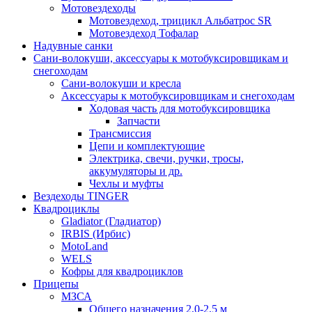
Мотовездеходы
Мотовездеход, трицикл Альбатрос SR
Мотовездеход Тофалар
Надувные санки
Сани-волокуши, аксессуары к мотобуксировщикам и
снегоходам
Сани-волокуши и кресла
Аксессуары к мотобуксировщикам и снегоходам
Ходовая часть для мотобуксировщика
Запчасти
Трансмиссия
Цепи и комплектующие
Электрика, свечи, ручки, тросы,
аккумуляторы и др.
Чехлы и муфты
Вездеходы TINGER
Квадроциклы
Gladiator (Гладиатор)
IRBIS (Ирбис)
MotoLand
WELS
Кофры для квадроциклов
Прицепы
МЗСА
Общего назначения 2,0-2,5 м