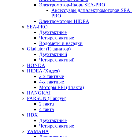
Электромотор-Якорь SEA-PRO
Аксессуары для электромоторов SEA-
PRO
Электромоторы HIDEA
SEA-PRO
Двухтактные
Четырехтактные
Водометы и насадки
Gladiator (Гладиатор)
Двухтактный
Четырехтактный
HONDA
HIDEA (Хидея)
2-х тактные
4-х тактные
Моторы EFI (4 такта)
HANGKAI
PARSUN (Парсун)
2 такта
4 такта
HDX
Двухтактные
Четырехтактные
YAMAHA
Двухтактные