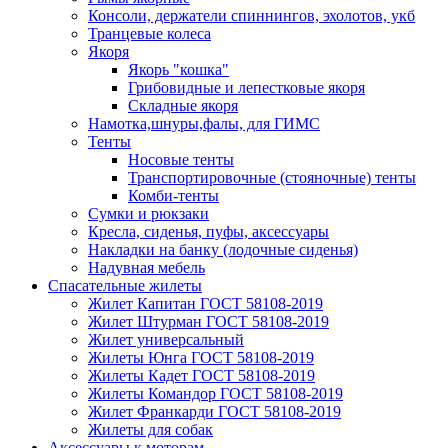
Консоли, держатели спиннингов, эхолотов, укб
Транцевые колеса
Якоря
Якорь "кошка"
Грибовидные и лепестковые якоря
Складные якоря
Намотка,шнуры,фалы, для ГИМС
Тенты
Носовые тенты
Транспортировочные (стояночные) тенты
Комби-тенты
Сумки и рюкзаки
Кресла, сиденья, пуфы, аксессуары
Накладки на банку (лодочные сиденья)
Надувная мебель
Спасательные жилеты
Жилет Капитан ГОСТ 58108-2019
Жилет Штурман ГОСТ 58108-2019
Жилет универсальный
Жилеты Юнга ГОСТ 58108-2019
Жилеты Кадет ГОСТ 58108-2019
Жилеты Командор ГОСТ 58108-2019
Жилет Франкарди ГОСТ 58108-2019
Жилеты для собак
Аксессуары к моторам