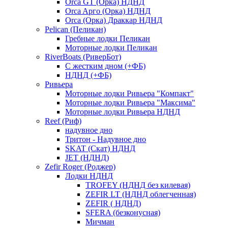
Orca GT (Орка) НДНД
Orca Aрго (Орка) НДНД
Orca (Орка) Драккар НДНД
Pelican (Пеликан)
Гребные лодки Пеликан
Моторные лодки Пеликан
RiverBoats (РиверБот)
С жестким дном (+ФБ)
НДНД (+ФБ)
Ривьера
Моторные лодки Ривьера "Компакт"
Моторные лодки Ривьера "Максима"
Моторные лодки Ривьера НДНД
Reef (Риф)
надувное дно
Тритон - Надувное дно
SKAT (Скат) НДНД
JET (НДНД)
Zefir Roger (Роджер)
Лодки НДНД
TROFEY (НДНД без килевая)
ZEFIR LT (НДНД облегченная)
ZEFIR ( НДНД)
SFERA (безконусная)
Мичман