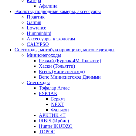
Катера
Афалина
Эхолоты, подводные камеры, аксессуары
Практик
Garmin
Lowrance
Humminbird
Аксессуары к эхолотам
CALYPSO
Снегоходы, мотобуксировщики, мотовездеходы
Миниснегоходы
Резвый (Бурлак-4М Тольятти)
Хаски (Тольятти)
Егерь (миниснегоход)
Вепс Миниснегоход Джимми
Снегоходы
Тофалар Атлас
БУРЛАК
Беркут
NEXT
Фалькон
АРКТИК-4Т
IRBIS (Ирбис)
Hunter IKUDZO
ТОРОС