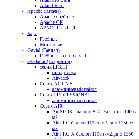
Altair Orion
Apache (Апачи)
Apache гребные
Apache СК
APACHE НДНД
Барс
Гребные
Моторные
Gavial (Гавиал)
Гребные лодки Gavial
Gladiator (Гладиатор)
серия LIGHT
пол-фанера
Air-deck
Серия ACTIVE
алюминиевый пайол
Серия PROFESSIONAL
алюминиевый пайол
Серия AIR
Air SPORT баллон 850 г/м2, дно 1100 г/
м2
Air PRO баллон 1100 г/м2, дно 1350 г/
м2
Air PRO X баллон 1100 г/м2, дно 1350