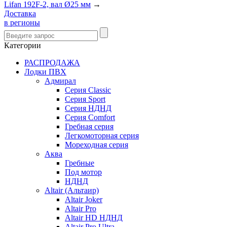
Lifan 192F-2, вал Ø25 мм
→
Доставка
в регионы
Категории
РАСПРОДАЖА
Лодки ПВХ
Адмирал
Серия Classic
Серия Sport
Серия НДНД
Серия Comfort
Гребная серия
Легкомоторная серия
Мореходная серия
Аква
Гребные
Под мотор
НДНД
Altair (Альтаир)
Altair Joker
Altair Pro
Altair HD НДНД
Altair Pro Ultra