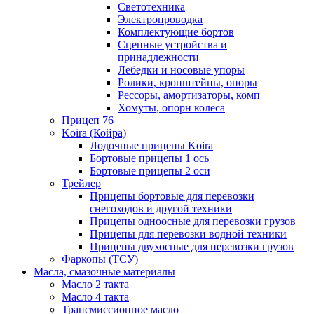
Светотехника
Электропроводка
Комплектующие бортов
Сцепные устройства и
принадлежности
Лебедки и носовые упоры
Ролики, кронштейны, опоры
Рессоры, амортизаторы, комп
Хомуты, опорн колеса
Прицеп 76
Koira (Койра)
Лодочные прицепы Koira
Бортовые прицепы 1 ось
Бортовые прицепы 2 оси
Трейлер
Прицепы бортовые для перевозки
снегоходов и другой техники
Прицепы одноосные для перевозки грузов
Прицепы для перевозки водной техники
Прицепы двухосные для перевозки грузов
Фаркопы (ТСУ)
Масла, смазочные материалы
Масло 2 такта
Масло 4 такта
Трансмиссионное масло