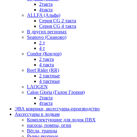
2такта
4такта
ALLFA (Альфа)
Серия СG 2 такта
Серия СG 4 такта
В других регионах
Seanovo (Сианово)
2 т
4 т
Condor (Кондор)
2 такта
4 такта
Reef Rider (RR)
2 тактные
4 тактные
LAOGEN
Calon Gloria (Галон Глория)
2такта
4такта
ЭВА коврики, аксессуары-производство
Аксессуары к лодкам
Комплектующие для лодок ПВХ
насосы, помпы, огни
Вёсла, транцы
Рымы якорные