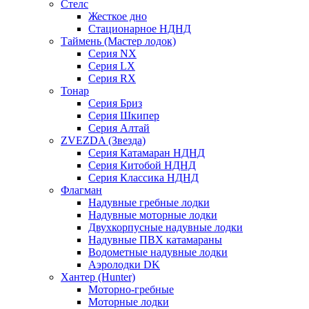
Стелс
Жесткое дно
Стационарное НДНД
Таймень (Мастер лодок)
Серия NX
Серия LX
Серия RX
Тонар
Серия Бриз
Серия Шкипер
Серия Алтай
ZVEZDA (Звезда)
Серия Катамаран НДНД
Серия Китобой НДНД
Серия Классика НДНД
Флагман
Надувные гребные лодки
Надувные моторные лодки
Двухкорпусные надувные лодки
Надувные ПВХ катамараны
Водометные надувные лодки
Аэролодки DK
Хантер (Hunter)
Моторно-гребные
Моторные лодки