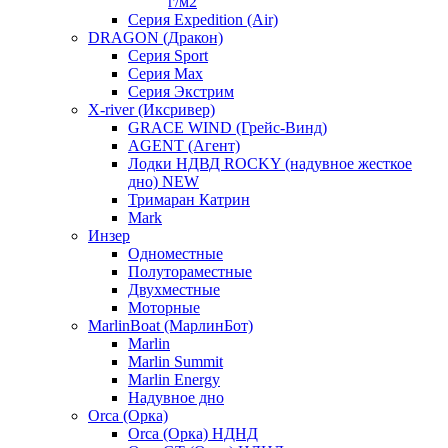
г/м2
Серия Expedition (Air)
DRAGON (Дракон)
Серия Sport
Серия Max
Серия Экстрим
X-river (Иксривер)
GRACE WIND (Грейс-Винд)
AGENT (Агент)
Лодки НДВД ROCKY (надувное жесткое
дно) NEW
Тримаран Катрин
Mark
Инзер
Одноместные
Полутораместные
Двухместные
Моторные
MarlinBoat (МарлинБот)
Marlin
Marlin Summit
Marlin Energy
Надувное дно
Orca (Орка)
Orca (Орка) НДНД