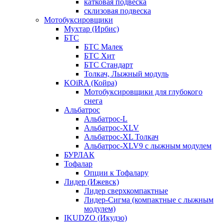
катковая подвеска
склизовая подвеска
Мотобуксировщики
Мухтар (Ирбис)
БТС
БТС Малек
БТС Хит
БТС Стандарт
Толкач, Лыжный модуль
KOiRA (Койра)
Мотобуксировщики для глубокого
снега
Альбатрос
Альбатрос-L
Альбатрос-XLV
Альбатрос-XL Толкач
Альбатрос-XLV9 с лыжным модулем
БУРЛАК
Тофалар
Опции к Тофалару
Лидер (Ижевск)
Лидер сверхкомпактные
Лидер-Сигма (компактные с лыжным
модулем)
IKUDZO (Икудзо)