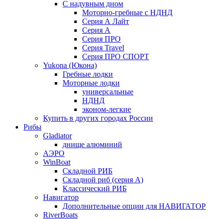
С надувным дном
Моторно-гребные с НДНД
Серия А Лайт
Серия А
Серия ПРО
Серия Travel
Серия ПРО СПОРТ
Yukona (Юкона)
Гребные лодки
Моторные лодки
универсальные
НДНД
эконом-легкие
Купить в других городах России
Рибы
Gladiator
днище алюминий
АЭРО
WinBoat
Складной РИБ
Складной риб (серия А)
Классический РИБ
Навигатор
Дополнительные опции для НАВИГАТОР
RiverBoats