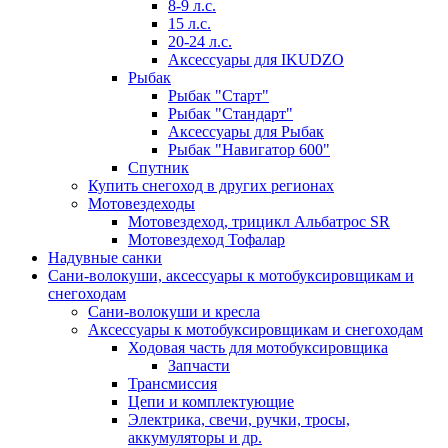
8-9 л.с.
15 л.с.
20-24 л.с.
Аксессуары для IKUDZO
Рыбак
Рыбак "Старт"
Рыбак "Стандарт"
Аксессуары для Рыбак
Рыбак "Навигатор 600"
Спутник
Купить снегоход в других регионах
Мотовездеходы
Мотовездеход, трицикл Альбатрос SR
Мотовездеход Тофалар
Надувные санки
Сани-волокуши, аксессуары к мотобуксировщикам и
снегоходам
Сани-волокуши и кресла
Аксессуары к мотобуксировщикам и снегоходам
Ходовая часть для мотобуксировщика
Запчасти
Трансмиссия
Цепи и комплектующие
Электрика, свечи, ручки, тросы,
аккумуляторы и др.