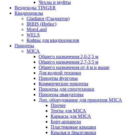
Чехлы и муфты
Вездеходы TINGER
Квадроциклы
Gladiator (Гладиатор)
IRBIS (Ирбис)
MotoLand
WELS
Кофры для квадроциклов
Прицепы
МЗСА
Общего назначения 2,0-2,5 м
Общего назначения 2,7-3,5 м
Общего назначения от 4 м и выше
Для водной техники
Прицепы фургоны
Коммерческие прицепы
Прицепы для спецтехники
Прицецы-эвакуаторы
Доп. оборудование для прицепов МЗСА
Прочее
Тенты для МЗСА
Каркасы для МЗСА
Борт-аппарели
Пластиковые крышки
Крылья и брызговики