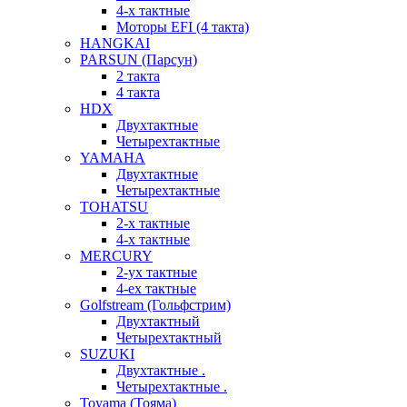
4-х тактные
Моторы EFI (4 такта)
HANGKAI
PARSUN (Парсун)
2 такта
4 такта
HDX
Двухтактные
Четырехтактные
YAMAHA
Двухтактные
Четырехтактные
TOHATSU
2-х тактные
4-х тактные
MERCURY
2-ух тактные
4-ех тактные
Golfstream (Гольфстрим)
Двухтактный
Четырехтактный
SUZUKI
Двухтактные .
Четырехтактные .
Toyama (Тояма)