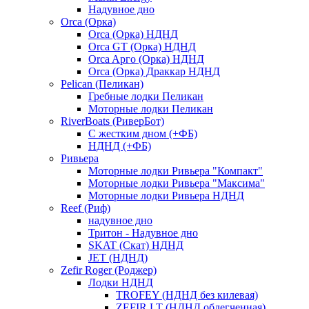
Надувное дно
Orca (Орка)
Orca (Орка) НДНД
Orca GT (Орка) НДНД
Orca Aрго (Орка) НДНД
Orca (Орка) Драккар НДНД
Pelican (Пеликан)
Гребные лодки Пеликан
Моторные лодки Пеликан
RiverBoats (РиверБот)
С жестким дном (+ФБ)
НДНД (+ФБ)
Ривьера
Моторные лодки Ривьера "Компакт"
Моторные лодки Ривьера "Максима"
Моторные лодки Ривьера НДНД
Reef (Риф)
надувное дно
Тритон - Надувное дно
SKAT (Скат) НДНД
JET (НДНД)
Zefir Roger (Роджер)
Лодки НДНД
TROFEY (НДНД без килевая)
ZEFIR LT (НДНД облегченная)