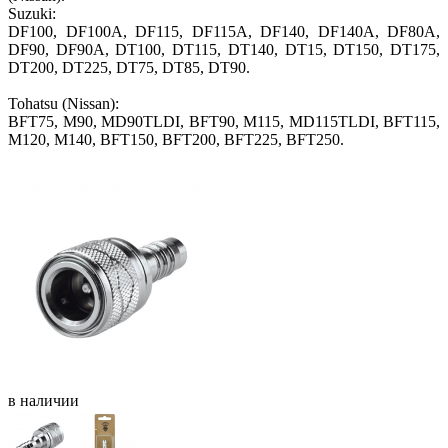
Suzuki:
DF100, DF100A, DF115, DF115A, DF140, DF140A, DF80A,
DF90, DF90A, DT100, DT115, DT140, DT15, DT150, DT175,
DT200, DT225, DT75, DT85, DT90.
Tohatsu (Nissan):
BFT75, M90, MD90TLDI, BFT90, M115, MD115TLDI, BFT115,
M120, M140, BFT150, BFT200, BFT225, BFT250.
Диаметр коннектора, мм: 13
Диаметр ниппеля 1/4" NPT
в
наличии