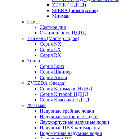
ZEFIR ( НДНД)
SFERA (безконусная)
Мичман
Стелс
Жесткое дно
Стационарное НДНД
Таймень (Мастер лодок)
Серия NX
Серия LX
Серия RX
Тонар
Серия Бриз
Серия Шкипер
Серия Алтай
ZVEZDA (Звезда)
Серия Катамаран НДНД
Серия Китобой НДНД
Серия Классика НДНД
Флагман
Надувные гребные лодки
Надувные моторные лодки
Двухкорпусные надувные лодки
Надувные ПВХ катамараны
Водометные надувные лодки
Аэролодки DK