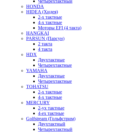
Четырехтактный
HONDA
HIDEA (Хидея)
2-х тактные
4-х тактные
Моторы EFI (4 такта)
HANGKAI
PARSUN (Парсун)
2 такта
4 такта
HDX
Двухтактные
Четырехтактные
YAMAHA
Двухтактные
Четырехтактные
TOHATSU
2-х тактные
4-х тактные
MERCURY
2-ух тактные
4-ех тактные
Golfstream (Гольфстрим)
Двухтактный
Четырехтактный