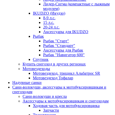
Лидер-Сигма (компактные с лыжным
модулем)
IKUDZO (Икудзо)
8-9 л.с.
15 л.с.
20-24 л.с.
Аксессуары для IKUDZO
Рыбак
Рыбак "Старт"
Рыбак "Стандарт"
Аксессуары для Рыбак
Рыбак "Навигатор 600"
Спутник
Купить снегоход в других регионах
Мотовездеходы
Мотовездеход, трицикл Альбатрос SR
Мотовездеход Тофалар
Надувные санки
Сани-волокуши, аксессуары к мотобуксировщикам и
снегоходам
Сани-волокуши и кресла
Аксессуары к мотобуксировщикам и снегоходам
Ходовая часть для мотобуксировщика
Запчасти
Трансмиссия