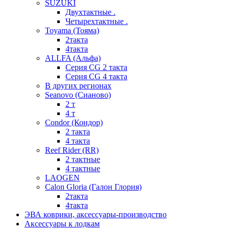
SUZUKI
Двухтактные .
Четырехтактные .
Toyama (Тояма)
2такта
4такта
ALLFA (Альфа)
Серия СG 2 такта
Серия СG 4 такта
В других регионах
Seanovo (Сианово)
2 т
4 т
Condor (Кондор)
2 такта
4 такта
Reef Rider (RR)
2 тактные
4 тактные
LAOGEN
Calon Gloria (Галон Глория)
2такта
4такта
ЭВА коврики, аксессуары-производство
Аксессуары к лодкам