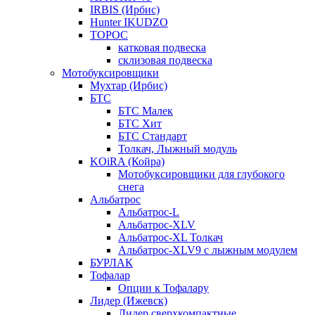
IRBIS (Ирбис)
Hunter IKUDZO
ТОРОС
катковая подвеска
склизовая подвеска
Мотобуксировщики
Мухтар (Ирбис)
БТС
БТС Малек
БТС Хит
БТС Стандарт
Толкач, Лыжный модуль
KOiRA (Койра)
Мотобуксировщики для глубокого
снега
Альбатрос
Альбатрос-L
Альбатрос-XLV
Альбатрос-XL Толкач
Альбатрос-XLV9 с лыжным модулем
БУРЛАК
Тофалар
Опции к Тофалару
Лидер (Ижевск)
Лидер сверхкомпактные