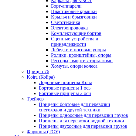
Каркасы для МЗСА
Борт-аппарели
Пластиковые крышки
Крылья и брызговики
Светотехника
Электропроводка
Комплектующие бортов
Сцепные устройства и
принадлежности
Лебедки и носовые упоры
Ролики, кронштейны, опоры
Рессоры, амортизаторы, комп
Хомуты, опорн колеса
Прицеп 76
Koira (Койра)
Лодочные прицепы Koira
Бортовые прицепы 1 ось
Бортовые прицепы 2 оси
Трейлер
Прицепы бортовые для перевозки
снегоходов и другой техники
Прицепы одноосные для перевозки грузов
Прицепы для перевозки водной техники
Прицепы двухосные для перевозки грузов
Фаркопы (ТСУ)