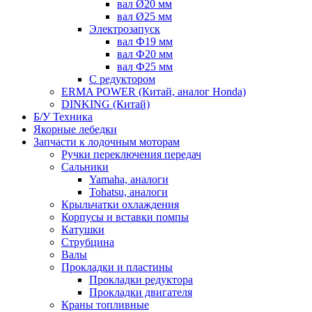
вал Ø20 мм
вал Ø25 мм
Электрозапуск
вал Ф19 мм
вал Ф20 мм
вал Ф25 мм
С редуктором
ERMA POWER (Китай, аналог Honda)
DINKING (Китай)
Б/У Техника
Якорные лебедки
Запчасти к лодочным моторам
Ручки переключения передач
Сальники
Yamaha, аналоги
Tohatsu, аналоги
Крыльчатки охлаждения
Корпусы и вставки помпы
Катушки
Струбцина
Валы
Прокладки и пластины
Прокладки редуктора
Прокладки двигателя
Краны топливные