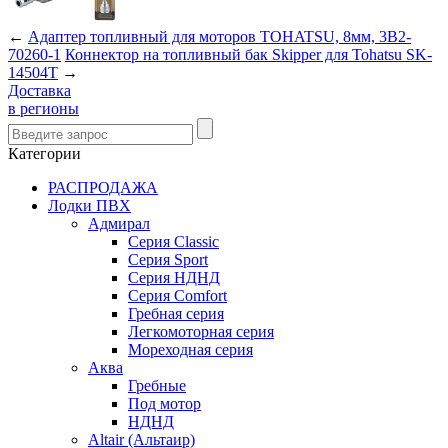
←
Адаптер топливный для моторов TOHATSU, 8мм, 3B2-
70260-1
Коннектор на топливный бак Skipper для Tohatsu SK-
14504T
→
Доставка
в регионы
Категории
РАСПРОДАЖА
Лодки ПВХ
Адмирал
Серия Classic
Серия Sport
Серия НДНД
Серия Comfort
Гребная серия
Легкомоторная серия
Мореходная серия
Аква
Гребные
Под мотор
НДНД
Altair (Альтаир)