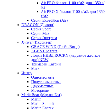
Air PRO баллон 1100 г/м2, дно 1350 г/
м2
Air PRO X баллон 1100 г/м2, дно 1350
г/м2
Серия Expedition (Air)
DRAGON (Дракон)
Серия Sport
Серия Max
Серия Экстрим
X-river (Иксривер)
GRACE WIND (Грейс-Винд)
AGENT (Агент)
Лодки НДВД ROCKY (надувное жесткое
дно) NEW
Тримаран Катрин
Mark
Инзер
Одноместные
Полутораместные
Двухместные
Моторные
MarlinBoat (МарлинБот)
Marlin
Marlin Summit
Marlin Energy