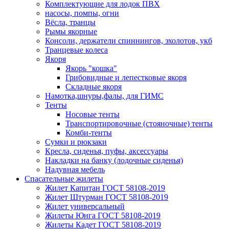
Комплектующие для лодок ПВХ
насосы, помпы, огни
Вёсла, транцы
Рымы якорные
Консоли, держатели спиннингов, эхолотов, укб
Транцевые колеса
Якоря
Якорь "кошка"
Грибовидные и лепестковые якоря
Складные якоря
Намотка,шнуры,фалы, для ГИМС
Тенты
Носовые тенты
Транспортировочные (стояночные) тенты
Комби-тенты
Сумки и рюкзаки
Кресла, сиденья, пуфы, аксессуары
Накладки на банку (лодочные сиденья)
Надувная мебель
Спасательные жилеты
Жилет Капитан ГОСТ 58108-2019
Жилет Штурман ГОСТ 58108-2019
Жилет универсальный
Жилеты Юнга ГОСТ 58108-2019
Жилеты Кадет ГОСТ 58108-2019