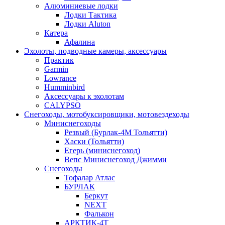
Алюминиевые лодки
Лодки Тактика
Лодки Aluton
Катера
Афалина
Эхолоты, подводные камеры, аксессуары
Практик
Garmin
Lowrance
Humminbird
Аксессуары к эхолотам
CALYPSO
Снегоходы, мотобуксировщики, мотовездеходы
Миниснегоходы
Резвый (Бурлак-4М Тольятти)
Хаски (Тольятти)
Егерь (миниснегоход)
Вепс Миниснегоход Джимми
Снегоходы
Тофалар Атлас
БУРЛАК
Беркут
NEXT
Фалькон
АРКТИК-4Т