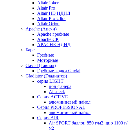
Altair Joker
Altair Pro
Altair HD НДНД
Altair Pro Ultra
Altair Orion
Apache (Апачи)
Apache гребные
Apache СК
APACHE НДНД
Барс
Гребные
Моторные
Gavial (Гавиал)
Гребные лодки Gavial
Gladiator (Гладиатор)
серия LIGHT
пол-фанера
Air-deck
Серия ACTIVE
алюминиевый пайол
Серия PROFESSIONAL
алюминиевый пайол
Серия AIR
Air SPORT баллон 850 г/м2, дно 1100 г/
м2