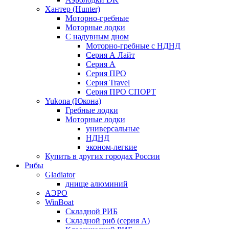
Хантер (Hunter)
Моторно-гребные
Моторные лодки
С надувным дном
Моторно-гребные с НДНД
Серия А Лайт
Серия А
Серия ПРО
Серия Travel
Серия ПРО СПОРТ
Yukona (Юкона)
Гребные лодки
Моторные лодки
универсальные
НДНД
эконом-легкие
Купить в других городах России
Рибы
Gladiator
днище алюминий
АЭРО
WinBoat
Складной РИБ
Складной риб (серия А)