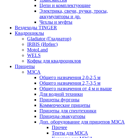
Цепи и комплектующие
Электрика, свечи, ручки, тросы,
аккумуляторы и др.
Чехлы и муфты
Вездеходы TINGER
Квадроциклы
Gladiator (Гладиатор)
IRBIS (Ирбис)
MotoLand
WELS
Кофры для квадроциклов
Прицепы
МЗСА
Общего назначения 2,0-2,5 м
Общего назначения 2,7-3,5 м
Общего назначения от 4 м и выше
Для водной техники
Прицепы фургоны
Коммерческие прицепы
Прицепы для спецтехники
Прицецы-эвакуаторы
Доп. оборудование для прицепов МЗСА
Прочее
Тенты для МЗСА