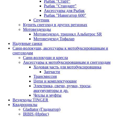
Рыбак "Старт"
Рыбак "Стандарт"
Аксессуары для Рыбак
Рыбак "Навигатор 600"
Спутник
Купить снегоход в других регионах
Мотовездеходы
Мотовездеход, трицикл Альбатрос SR
Мотовездеход Тофалар
Надувные санки
Сани-волокуши, аксессуары к мотобуксировщикам и
снегоходам
Сани-волокуши и кресла
Аксессуары к мотобуксировщикам и снегоходам
Ходовая часть для мотобуксировщика
Запчасти
Трансмиссия
Цепи и комплектующие
Электрика, свечи, ручки, тросы,
аккумуляторы и др.
Чехлы и муфты
Вездеходы TINGER
Квадроциклы
Gladiator (Гладиатор)
IRBIS (Ирбис)