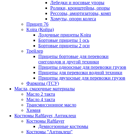
Лебедки и носовые упоры
Ролики, кронштейны, опоры
Рессоры, амортизаторы, комп
Хомуты, опорн колеса
Прицеп 76
Koira (Койра)
Лодочные прицепы Koira
Бортовые прицепы 1 ось
Бортовые прицепы 2 оси
Трейлер
Прицепы бортовые для перевозки
снегоходов и другой техники
Прицепы одноосные для перевозки грузов
Прицепы для перевозки водной техники
Прицепы двухосные для перевозки грузов
Фаркопы (ТСУ)
Масла, смазочные материалы
Масло 2 такта
Масло 4 такта
Трансмиссионное масло
Химия
Костюмы Raftlayer, Антиклещ
Костюмы Raftlayer
Демисезонные костюмы
Костюмы "Антиклещ"