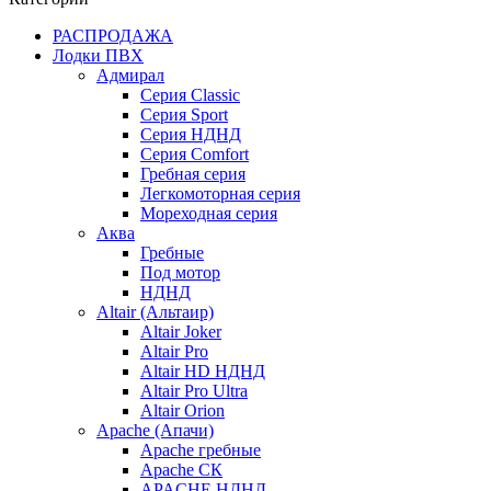
РАСПРОДАЖА
Лодки ПВХ
Адмирал
Серия Classic
Серия Sport
Серия НДНД
Серия Comfort
Гребная серия
Легкомоторная серия
Мореходная серия
Аква
Гребные
Под мотор
НДНД
Altair (Альтаир)
Altair Joker
Altair Pro
Altair HD НДНД
Altair Pro Ultra
Altair Orion
Apache (Апачи)
Apache гребные
Apache СК
APACHE НДНД