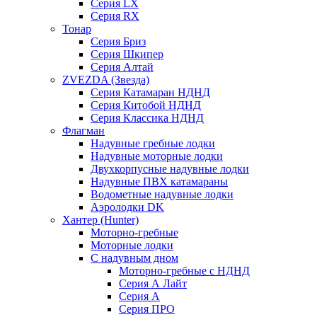
Серия LX
Серия RX
Тонар
Серия Бриз
Серия Шкипер
Серия Алтай
ZVEZDA (Звезда)
Серия Катамаран НДНД
Серия Китобой НДНД
Серия Классика НДНД
Флагман
Надувные гребные лодки
Надувные моторные лодки
Двухкорпусные надувные лодки
Надувные ПВХ катамараны
Водометные надувные лодки
Аэролодки DK
Хантер (Hunter)
Моторно-гребные
Моторные лодки
С надувным дном
Моторно-гребные с НДНД
Серия А Лайт
Серия А
Серия ПРО