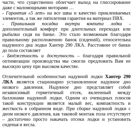
части, что существенно облегчает выход на глиссирование
даже с маломощными моторами …
-
Гарантия «5 лет»
на все швы и качество приклеиваемых
элементов, а так же пятилетняя гарантия на материал ПВХ.
-
Правильная посадка внутри кокпита лодки
-
дополнительный комфорт при длительных переходах или
рыбалки сидя на банке. Это стало возможным благодаря
правильному расположению банок (сидений), относительна
надувного дна лодки Хантер 290 ЛКА. Расстояние от банки
до пола составляет
-
Бюджетность и доступность
– благодаря правильной
оптимизации производства мы смогли предложить Вам не
высокую цену при высоком качестве.
Отличительной особенностью надувной лодки
Хантер 290
ЛКА
является стационарно установленное надувное дно
низкого давления. Надувное дно представляет собой
независимый герметичный отсек, вклеенный между
баллонами надувной лодки. Одним из очевидных плюсов
такой конструкции является малый вес, компактность и
жесткость в собранном виде. При сборке надувной лодки с
дном низкого давления, как таковой монтаж пола отсутствует
– достаточно просто накачать отсеки лодки и установить
сиденья и весла.