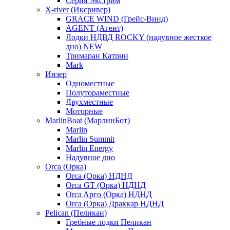
Серия Экстрим
X-river (Иксривер)
GRACE WIND (Грейс-Винд)
AGENT (Агент)
Лодки НДВД ROCKY (надувное жесткое
дно) NEW
Тримаран Катрин
Mark
Инзер
Одноместные
Полутораместные
Двухместные
Моторные
MarlinBoat (МарлинБот)
Marlin
Marlin Summit
Marlin Energy
Надувное дно
Orca (Орка)
Orca (Орка) НДНД
Orca GT (Орка) НДНД
Orca Aрго (Орка) НДНД
Orca (Орка) Драккар НДНД
Pelican (Пеликан)
Гребные лодки Пеликан