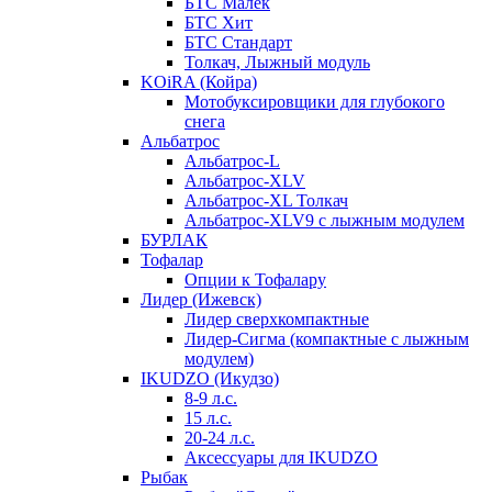
БТС Малек
БТС Хит
БТС Стандарт
Толкач, Лыжный модуль
KOiRA (Койра)
Мотобуксировщики для глубокого
снега
Альбатрос
Альбатрос-L
Альбатрос-XLV
Альбатрос-XL Толкач
Альбатрос-XLV9 с лыжным модулем
БУРЛАК
Тофалар
Опции к Тофалару
Лидер (Ижевск)
Лидер сверхкомпактные
Лидер-Сигма (компактные с лыжным
модулем)
IKUDZO (Икудзо)
8-9 л.с.
15 л.с.
20-24 л.с.
Аксессуары для IKUDZO
Рыбак