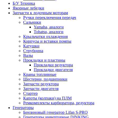
Б/У Техника
Якорные лебедки
Запчасти к лодочным моторам
Ручки переключения передач
Сальники
Yamaha, аналоги
Tohatsu, аналоги
Крыльчатки охлаждения
Корпусы и вставки помпы
Катушки
Струбцина
Валы
Прокладки и пластины
Прокладки редуктора
Прокладки двигателя
Краны топливные
Шестерни, подшипники
Запчасти редуктора
Запчасти двигателя
Стартер
Капоты (колпаки) на ПЛМ
Ремкомплекты карбюратора, редуктора
Генераторы
Бензиновый генератор Lifan S-PRO
Генераторы инверторные DINKING