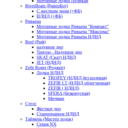
Моторные лодки Пеликан
RiverBoats (РиверБот)
С жестким дном (+ФБ)
НДНД (+ФБ)
Ривьера
Моторные лодки Ривьера "Компакт"
Моторные лодки Ривьера "Максима"
Моторные лодки Ривьера НДНД
Reef (Риф)
надувное дно
Тритон - Надувное дно
SKAT (Скат) НДНД
JET (НДНД)
Zefir Roger (Роджер)
Лодки НДНД
TROFEY (НДНД без килевая)
ZEFIR LT (НДНД облегченная)
ZEFIR ( НДНД)
SFERA (безконусная)
Мичман
Стелс
Жесткое дно
Стационарное НДНД
Таймень (Мастер лодок)
Серия NX