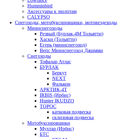
Lowrance
Humminbird
Аксессуары к эхолотам
CALYPSO
Снегоходы, мотобуксировщики, мотовездеходы
Миниснегоходы
Резвый (Бурлак-4М Тольятти)
Хаски (Тольятти)
Егерь (миниснегоход)
Вепс Миниснегоход Джимми
Снегоходы
Тофалар Атлас
БУРЛАК
Беркут
NEXT
Фалькон
АРКТИК-4Т
IRBIS (Ирбис)
Hunter IKUDZO
ТОРОС
катковая подвеска
склизовая подвеска
Мотобуксировщики
Мухтар (Ирбис)
БТС