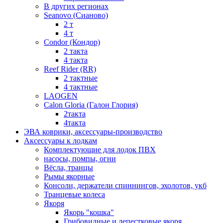
В других регионах
Seanovo (Сианово)
2 т
4 т
Condor (Кондор)
2 такта
4 такта
Reef Rider (RR)
2 тактные
4 тактные
LAOGEN
Calon Gloria (Галон Глория)
2такта
4такта
ЭВА коврики, аксессуары-производство
Аксессуары к лодкам
Комплектующие для лодок ПВХ
насосы, помпы, огни
Вёсла, транцы
Рымы якорные
Консоли, держатели спиннингов, эхолотов, укб
Транцевые колеса
Якоря
Якорь "кошка"
Грибовидные и лепестковые якоря