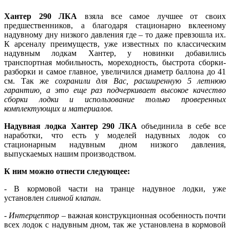
Хантер 290 ЛКА
взяла все самое лучшее от своих
предшественников, а благодаря стационарно вклееному
надувному дну низкого давления где – то даже превзошла их.
К арсеналу преимуществ, уже известных по классическим
надувным лодкам Хантер, у новинки добавились
транспортная мобильность, мореходность, быстрота сборки-
разборки и самое главное, увеличился диаметр баллона до 41
см. Так же
сохранили для Вас, расширенную 5 летнюю
гарантию, а это еще раз подчеркивает высокое качество
сборки лодки и использование только проверенных
комплектующих и материалов.
Надувная лодка Хантер 290 ЛКА
объединила в себе все
наработки, что есть у моделей надувных лодок со
стационарным надувным дном низкого давления,
выпускаемых нашим производством.
К ним можно отнести следующее:
- В кормовой части на транце надувное лодки, уже
установлен
сливной клапан.
-
Интерцептор
– важная конструкционная особенность почти
всех лодок с надувным дном, так же установлена в кормовой