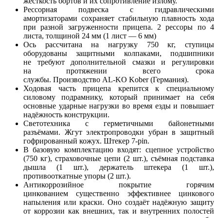
жёсткость бортов и их сопротивление излому.
Рессорная подвеска с гидравлическими
амортизаторами сохраняет стабильную плавность хода
при разной загруженности прицепа. 2 рессоры по 4
листа, толщиной 24 мм (1 лист — 6 мм)
Ось рассчитана на нагрузку 750 кг, ступицы
оборудованы защитными колпаками, подшипники
не требуют дополнительной смазки и регулировки
на протяжении всего срока
службы. Производство
AL-KO
Kober (Германия).
Ходовая часть прицепа крепится к специальному
силовому подрамнику, который принимает на себя
основные ударные нагрузки во время езды и повышает
надёжность конструкции.
Светотехника с герметичными байонетными
разъёмами. Жгут электропроводки убран в защитный
гофрированный кожух. Штекер
7-pin
.
В базовую комплектацию входят: сцепное устройство
(750 кг), страховочные цепи (2 шт.), съёмная подставка
дышла (1 шт.), держатель штекера (1 шт.),
противооткатные упоры (2 шт.).
Антикоррозийное покрытие горячим
цинкованием существенно эффективнее цинкового
напыления или краски. Оно создаёт надёжную защиту
от коррозии как внешних, так и внутренних полостей