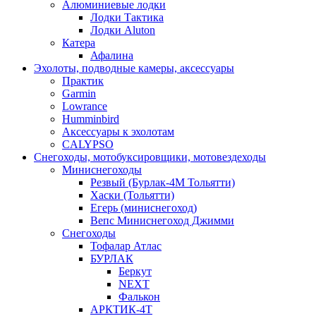
Алюминиевые лодки
Лодки Тактика
Лодки Aluton
Катера
Афалина
Эхолоты, подводные камеры, аксессуары
Практик
Garmin
Lowrance
Humminbird
Аксессуары к эхолотам
CALYPSO
Снегоходы, мотобуксировщики, мотовездеходы
Миниснегоходы
Резвый (Бурлак-4М Тольятти)
Хаски (Тольятти)
Егерь (миниснегоход)
Вепс Миниснегоход Джимми
Снегоходы
Тофалар Атлас
БУРЛАК
Беркут
NEXT
Фалькон
АРКТИК-4Т