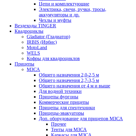
Цепи и комплектующие
Электрика, свечи, ручки, тросы,
аккумуляторы и др.
Чехлы и муфты
Вездеходы TINGER
Квадроциклы
Gladiator (Гладиатор)
IRBIS (Ирбис)
MotoLand
WELS
Кофры для квадроциклов
Прицепы
МЗСА
Общего назначения 2,0-2,5 м
Общего назначения 2,7-3,5 м
Общего назначения от 4 м и выше
Для водной техники
Прицепы фургоны
Коммерческие прицепы
Прицепы для спецтехники
Прицецы-эвакуаторы
Доп. оборудование для прицепов МЗСА
Прочее
Тенты для МЗСА
Каркасы для МЗСА