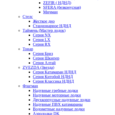
ZEFIR ( НДНД)
SFERA (безконусная)
Мичман
Стелс
Жесткое дно
Стационарное НДНД
Таймень (Мастер лодок)
Серия NX
Серия LX
Серия RX
Тонар
Серия Бриз
Серия Шкипер
Серия Алтай
ZVEZDA (Звезда)
Серия Катамаран НДНД
Серия Китобой НДНД
Серия Классика НДНД
Флагман
Надувные гребные лодки
Надувные моторные лодки
Двухкорпусные надувные лодки
Надувные ПВХ катамараны
Водометные надувные лодки
Аэролодки DK