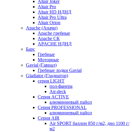
Altair Joker
Altair Pro
Altair HD НДНД
Altair Pro Ultra
Altair Orion
Apache (Апачи)
Apache гребные
Apache СК
APACHE НДНД
Барс
Гребные
Моторные
Gavial (Гавиал)
Гребные лодки Gavial
Gladiator (Гладиатор)
серия LIGHT
пол-фанера
Air-deck
Серия ACTIVE
алюминиевый пайол
Серия PROFESSIONAL
алюминиевый пайол
Серия AIR
Air SPORT баллон 850 г/м2, дно 1100 г/
м2