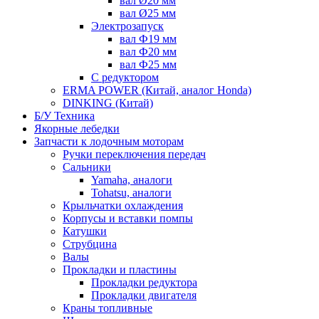
вал Ø20 мм
вал Ø25 мм
Электрозапуск
вал Ф19 мм
вал Ф20 мм
вал Ф25 мм
С редуктором
ERMA POWER (Китай, аналог Honda)
DINKING (Китай)
Б/У Техника
Якорные лебедки
Запчасти к лодочным моторам
Ручки переключения передач
Сальники
Yamaha, аналоги
Tohatsu, аналоги
Крыльчатки охлаждения
Корпусы и вставки помпы
Катушки
Струбцина
Валы
Прокладки и пластины
Прокладки редуктора
Прокладки двигателя
Краны топливные