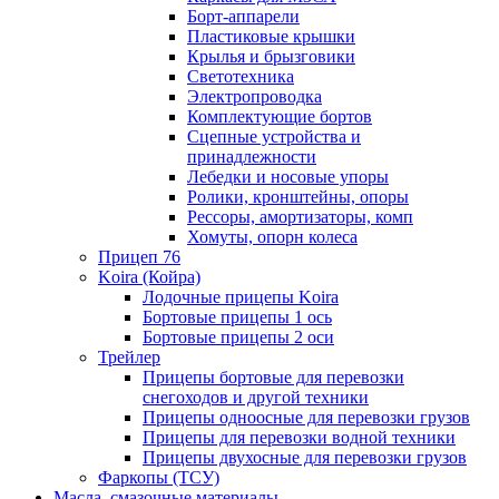
Борт-аппарели
Пластиковые крышки
Крылья и брызговики
Светотехника
Электропроводка
Комплектующие бортов
Сцепные устройства и
принадлежности
Лебедки и носовые упоры
Ролики, кронштейны, опоры
Рессоры, амортизаторы, комп
Хомуты, опорн колеса
Прицеп 76
Koira (Койра)
Лодочные прицепы Koira
Бортовые прицепы 1 ось
Бортовые прицепы 2 оси
Трейлер
Прицепы бортовые для перевозки
снегоходов и другой техники
Прицепы одноосные для перевозки грузов
Прицепы для перевозки водной техники
Прицепы двухосные для перевозки грузов
Фаркопы (ТСУ)
Масла, смазочные материалы