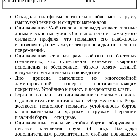
Защитное покрытие
цинк
Откидная платформа значительно облегчает загрузку
(выгрузку) техники и сыпучих материалов.
Оцинкованное
V-образное
дышловыдерживает сильные
динамические нагрузки. Оно выполнено из замкнутого
стального профиля, что повышает его надёжность
и позволяет уберечь жгут электропроводки от внешних
повреждений.
Оцинкованная стальная рама собрана на болтовых
соединениях, что существенно надёжней сварного
исполнения и обеспечивает лёгкую замену деталей
в случае их механических повреждений.
Дно прицепа выполнено из многослойной
ламинированной фанерыс противоскользящим
покрытием. Устойчиво к износу и воздействию влаги.
Борта выполнены из оцинкованного стального листа
с дополнительной штамповкой рёбер жёсткости. Рёбра
жёсткости позволяют повысить устойчивость бортов
к динамическим и ударным нагрузкам. Передний
и задний борта — откидные.
Оцинкованные стальные стойки бортов оборудованы
петлями крепления груза (4 шт.). Благодаря
дополнительным разделительным стойкам повышается