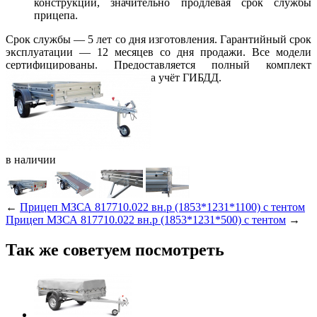
конструкции, значительно продлевая срок службы
прицепа.
Срок службы — 5 лет со дня изготовления. Гарантийный срок
эксплуатации — 12 месяцев со дня продажи. Все модели
сертифицированы. Предоставляется полный комплект
документов для постановки на учёт ГИБДД.
в
наличии
←
Прицеп МЗСА 817710.022 вн.р (1853*1231*1100) c тентом
Прицеп МЗСА 817710.022 вн.р (1853*1231*500) c тентом
→
Так же советуем посмотреть