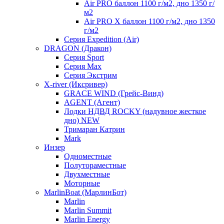
Air PRO баллон 1100 г/м2, дно 1350 г/
м2
Air PRO X баллон 1100 г/м2, дно 1350
г/м2
Серия Expedition (Air)
DRAGON (Дракон)
Серия Sport
Серия Max
Серия Экстрим
X-river (Иксривер)
GRACE WIND (Грейс-Винд)
AGENT (Агент)
Лодки НДВД ROCKY (надувное жесткое
дно) NEW
Тримаран Катрин
Mark
Инзер
Одноместные
Полутораместные
Двухместные
Моторные
MarlinBoat (МарлинБот)
Marlin
Marlin Summit
Marlin Energy