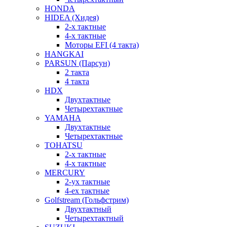
HONDA
HIDEA (Хидея)
2-х тактные
4-х тактные
Моторы EFI (4 такта)
HANGKAI
PARSUN (Парсун)
2 такта
4 такта
HDX
Двухтактные
Четырехтактные
YAMAHA
Двухтактные
Четырехтактные
TOHATSU
2-х тактные
4-х тактные
MERCURY
2-ух тактные
4-ех тактные
Golfstream (Гольфстрим)
Двухтактный
Четырехтактный