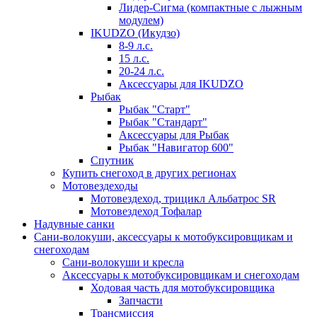
Лидер-Сигма (компактные с лыжным
модулем)
IKUDZO (Икудзо)
8-9 л.с.
15 л.с.
20-24 л.с.
Аксессуары для IKUDZO
Рыбак
Рыбак "Старт"
Рыбак "Стандарт"
Аксессуары для Рыбак
Рыбак "Навигатор 600"
Спутник
Купить снегоход в других регионах
Мотовездеходы
Мотовездеход, трицикл Альбатрос SR
Мотовездеход Тофалар
Надувные санки
Сани-волокуши, аксессуары к мотобуксировщикам и
снегоходам
Сани-волокуши и кресла
Аксессуары к мотобуксировщикам и снегоходам
Ходовая часть для мотобуксировщика
Запчасти
Трансмиссия