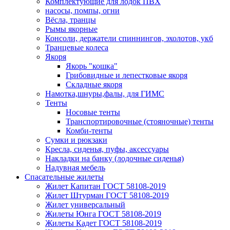
Комплектующие для лодок ПВХ
насосы, помпы, огни
Вёсла, транцы
Рымы якорные
Консоли, держатели спиннингов, эхолотов, укб
Транцевые колеса
Якоря
Якорь "кошка"
Грибовидные и лепестковые якоря
Складные якоря
Намотка,шнуры,фалы, для ГИМС
Тенты
Носовые тенты
Транспортировочные (стояночные) тенты
Комби-тенты
Сумки и рюкзаки
Кресла, сиденья, пуфы, аксессуары
Накладки на банку (лодочные сиденья)
Надувная мебель
Спасательные жилеты
Жилет Капитан ГОСТ 58108-2019
Жилет Штурман ГОСТ 58108-2019
Жилет универсальный
Жилеты Юнга ГОСТ 58108-2019
Жилеты Кадет ГОСТ 58108-2019