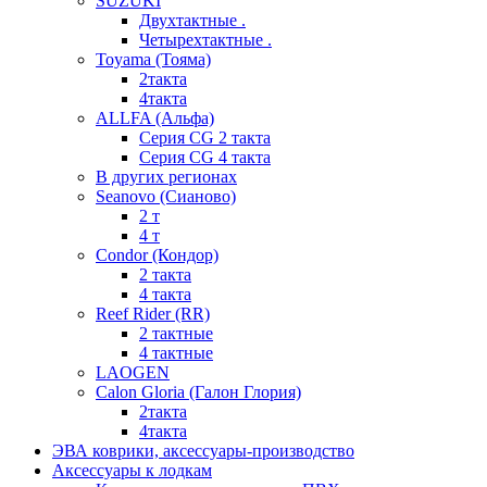
SUZUKI
Двухтактные .
Четырехтактные .
Toyama (Тояма)
2такта
4такта
ALLFA (Альфа)
Серия СG 2 такта
Серия СG 4 такта
В других регионах
Seanovo (Сианово)
2 т
4 т
Condor (Кондор)
2 такта
4 такта
Reef Rider (RR)
2 тактные
4 тактные
LAOGEN
Calon Gloria (Галон Глория)
2такта
4такта
ЭВА коврики, аксессуары-производство
Аксессуары к лодкам