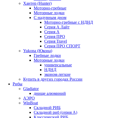
Хантер (Hunter)
Моторно-гребные
Моторные лодки
С надувным дном
Моторно-гребные с НДНД
Серия А Лайт
Серия А
Серия ПРО
Серия Travel
Серия ПРО СПОРТ
Yukona (Юкона)
Гребные лодки
Моторные лодки
универсальные
НДНД
эконом-легкие
Купить в других городах России
Рибы
Gladiator
днище алюминий
АЭРО
WinBoat
Складной РИБ
Складной риб (серия А)
Классический РИБ