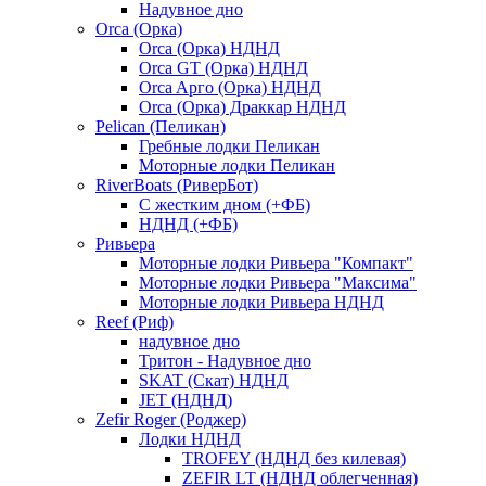
Надувное дно
Orca (Орка)
Orca (Орка) НДНД
Orca GT (Орка) НДНД
Orca Aрго (Орка) НДНД
Orca (Орка) Драккар НДНД
Pelican (Пеликан)
Гребные лодки Пеликан
Моторные лодки Пеликан
RiverBoats (РиверБот)
С жестким дном (+ФБ)
НДНД (+ФБ)
Ривьера
Моторные лодки Ривьера "Компакт"
Моторные лодки Ривьера "Максима"
Моторные лодки Ривьера НДНД
Reef (Риф)
надувное дно
Тритон - Надувное дно
SKAT (Скат) НДНД
JET (НДНД)
Zefir Roger (Роджер)
Лодки НДНД
TROFEY (НДНД без килевая)
ZEFIR LT (НДНД облегченная)