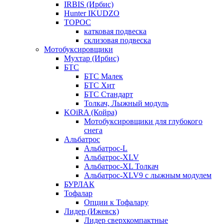
IRBIS (Ирбис)
Hunter IKUDZO
ТОРОС
катковая подвеска
склизовая подвеска
Мотобуксировщики
Мухтар (Ирбис)
БТС
БТС Малек
БТС Хит
БТС Стандарт
Толкач, Лыжный модуль
KOiRA (Койра)
Мотобуксировщики для глубокого
снега
Альбатрос
Альбатрос-L
Альбатрос-XLV
Альбатрос-XL Толкач
Альбатрос-XLV9 с лыжным модулем
БУРЛАК
Тофалар
Опции к Тофалару
Лидер (Ижевск)
Лидер сверхкомпактные