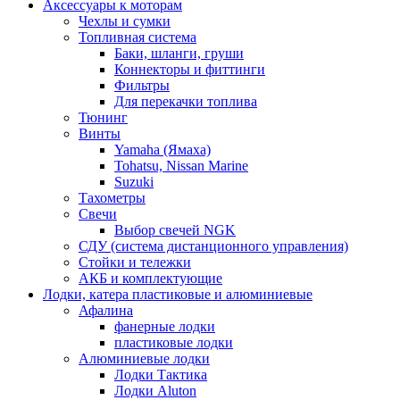
Аксессуары к моторам
Чехлы и сумки
Топливная система
Баки, шланги, груши
Коннекторы и фиттинги
Фильтры
Для перекачки топлива
Тюнинг
Винты
Yamaha (Ямаха)
Tohatsu, Nissan Marine
Suzuki
Тахометры
Свечи
Выбор свечей NGK
СДУ (система дистанционного управления)
Стойки и тележки
АКБ и комплектующие
Лодки, катера пластиковые и алюминиевые
Афалина
фанерные лодки
пластиковые лодки
Алюминиевые лодки
Лодки Тактика
Лодки Aluton