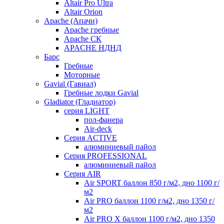
Altair Pro Ultra
Altair Orion
Apache (Апачи)
Apache гребные
Apache СК
APACHE НДНД
Барс
Гребные
Моторные
Gavial (Гавиал)
Гребные лодки Gavial
Gladiator (Гладиатор)
серия LIGHT
пол-фанера
Air-deck
Серия ACTIVE
алюминиевый пайол
Серия PROFESSIONAL
алюминиевый пайол
Серия AIR
Air SPORT баллон 850 г/м2, дно 1100 г/
м2
Air PRO баллон 1100 г/м2, дно 1350 г/
м2
Air PRO X баллон 1100 г/м2, дно 1350