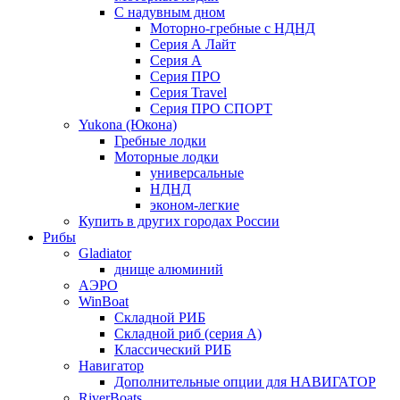
С надувным дном
Моторно-гребные с НДНД
Серия А Лайт
Серия А
Серия ПРО
Серия Travel
Серия ПРО СПОРТ
Yukona (Юкона)
Гребные лодки
Моторные лодки
универсальные
НДНД
эконом-легкие
Купить в других городах России
Рибы
Gladiator
днище алюминий
АЭРО
WinBoat
Складной РИБ
Складной риб (серия А)
Классический РИБ
Навигатор
Дополнительные опции для НАВИГАТОР
RiverBoats