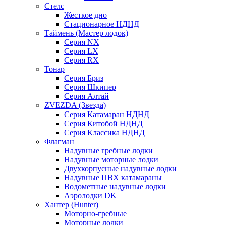
Стелс
Жесткое дно
Стационарное НДНД
Таймень (Мастер лодок)
Серия NX
Серия LX
Серия RX
Тонар
Серия Бриз
Серия Шкипер
Серия Алтай
ZVEZDA (Звезда)
Серия Катамаран НДНД
Серия Китобой НДНД
Серия Классика НДНД
Флагман
Надувные гребные лодки
Надувные моторные лодки
Двухкорпусные надувные лодки
Надувные ПВХ катамараны
Водометные надувные лодки
Аэролодки DK
Хантер (Hunter)
Моторно-гребные
Моторные лодки