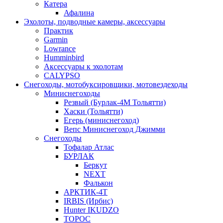
Катера
Афалина
Эхолоты, подводные камеры, аксессуары
Практик
Garmin
Lowrance
Humminbird
Аксессуары к эхолотам
CALYPSO
Снегоходы, мотобуксировщики, мотовездеходы
Миниснегоходы
Резвый (Бурлак-4М Тольятти)
Хаски (Тольятти)
Егерь (миниснегоход)
Вепс Миниснегоход Джимми
Снегоходы
Тофалар Атлас
БУРЛАК
Беркут
NEXT
Фалькон
АРКТИК-4Т
IRBIS (Ирбис)
Hunter IKUDZO
ТОРОС