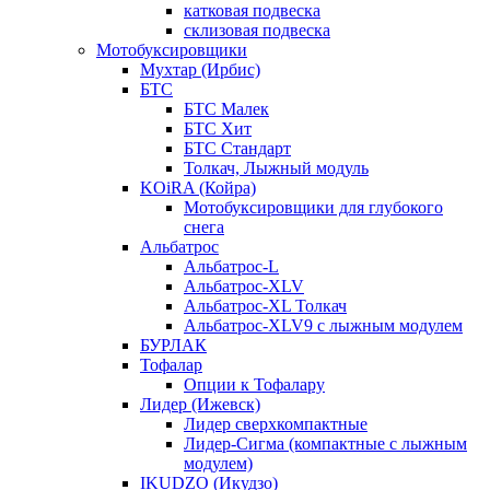
катковая подвеска
склизовая подвеска
Мотобуксировщики
Мухтар (Ирбис)
БТС
БТС Малек
БТС Хит
БТС Стандарт
Толкач, Лыжный модуль
KOiRA (Койра)
Мотобуксировщики для глубокого
снега
Альбатрос
Альбатрос-L
Альбатрос-XLV
Альбатрос-XL Толкач
Альбатрос-XLV9 с лыжным модулем
БУРЛАК
Тофалар
Опции к Тофалару
Лидер (Ижевск)
Лидер сверхкомпактные
Лидер-Сигма (компактные с лыжным
модулем)
IKUDZO (Икудзо)