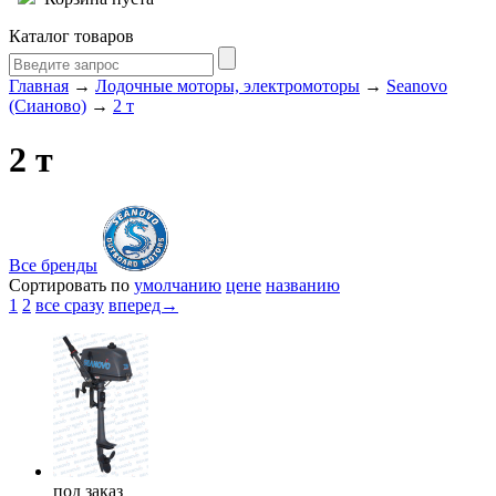
Каталог товаров
Главная
→
Лодочные моторы, электромоторы
→
Seanovo
(Сианово)
→
2 т
2 т
Все бренды
Сортировать по
умолчанию
цене
названию
1
2
все сразу
вперед→
под
заказ