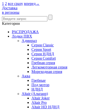
1
2
все сразу
вперед→
Доставка
в регионы
Категории
РАСПРОДАЖА
Лодки ПВХ
Адмирал
Серия Classic
Серия Sport
Серия НДНД
Серия Comfort
Гребная серия
Легкомоторная серия
Мореходная серия
Аква
Гребные
Под мотор
НДНД
Altair (Альтаир)
Altair Joker
Altair Pro
Altair HD НДНД