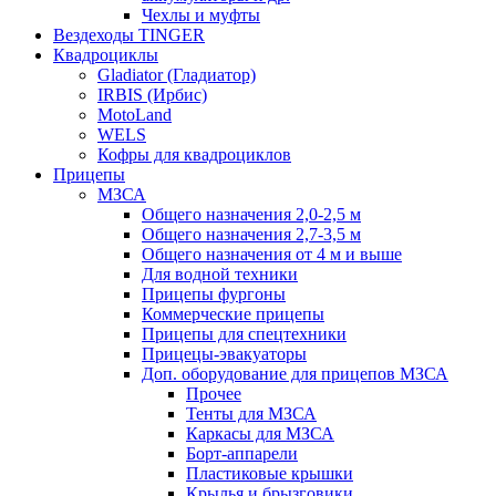
Чехлы и муфты
Вездеходы TINGER
Квадроциклы
Gladiator (Гладиатор)
IRBIS (Ирбис)
MotoLand
WELS
Кофры для квадроциклов
Прицепы
МЗСА
Общего назначения 2,0-2,5 м
Общего назначения 2,7-3,5 м
Общего назначения от 4 м и выше
Для водной техники
Прицепы фургоны
Коммерческие прицепы
Прицепы для спецтехники
Прицецы-эвакуаторы
Доп. оборудование для прицепов МЗСА
Прочее
Тенты для МЗСА
Каркасы для МЗСА
Борт-аппарели
Пластиковые крышки
Крылья и брызговики