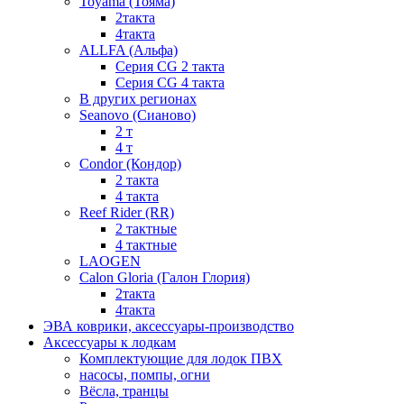
Toyama (Тояма)
2такта
4такта
ALLFA (Альфа)
Серия СG 2 такта
Серия СG 4 такта
В других регионах
Seanovo (Сианово)
2 т
4 т
Condor (Кондор)
2 такта
4 такта
Reef Rider (RR)
2 тактные
4 тактные
LAOGEN
Calon Gloria (Галон Глория)
2такта
4такта
ЭВА коврики, аксессуары-производство
Аксессуары к лодкам
Комплектующие для лодок ПВХ
насосы, помпы, огни
Вёсла, транцы