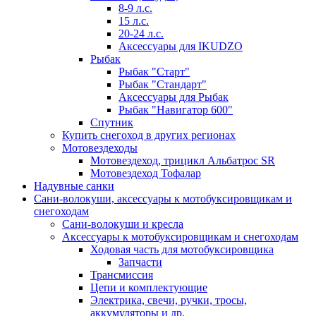
8-9 л.с.
15 л.с.
20-24 л.с.
Аксессуары для IKUDZO
Рыбак
Рыбак "Старт"
Рыбак "Стандарт"
Аксессуары для Рыбак
Рыбак "Навигатор 600"
Спутник
Купить снегоход в других регионах
Мотовездеходы
Мотовездеход, трицикл Альбатрос SR
Мотовездеход Тофалар
Надувные санки
Сани-волокуши, аксессуары к мотобуксировщикам и
снегоходам
Сани-волокуши и кресла
Аксессуары к мотобуксировщикам и снегоходам
Ходовая часть для мотобуксировщика
Запчасти
Трансмиссия
Цепи и комплектующие
Электрика, свечи, ручки, тросы,
аккумуляторы и др.