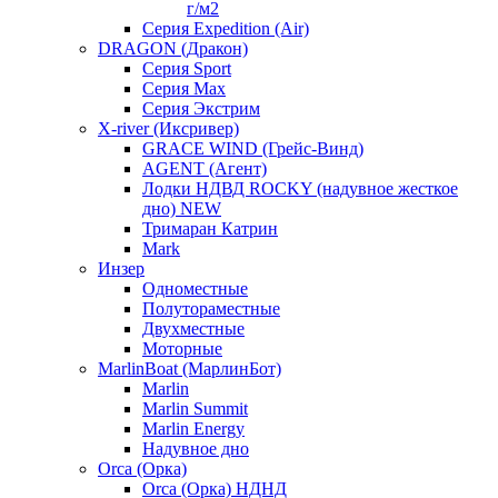
г/м2
Серия Expedition (Air)
DRAGON (Дракон)
Серия Sport
Серия Max
Серия Экстрим
X-river (Иксривер)
GRACE WIND (Грейс-Винд)
AGENT (Агент)
Лодки НДВД ROCKY (надувное жесткое
дно) NEW
Тримаран Катрин
Mark
Инзер
Одноместные
Полутораместные
Двухместные
Моторные
MarlinBoat (МарлинБот)
Marlin
Marlin Summit
Marlin Energy
Надувное дно
Orca (Орка)
Orca (Орка) НДНД