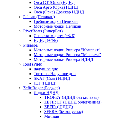
Orca GT (Орка) НДНД
Orca Aрго (Орка) НДНД
Orca (Орка) Драккар НДНД
Pelican (Пеликан)
Гребные лодки Пеликан
Моторные лодки Пеликан
RiverBoats (РиверБот)
С жестким дном (+ФБ)
НДНД (+ФБ)
Ривьера
Моторные лодки Ривьера "Компакт"
Моторные лодки Ривьера "Максима"
Моторные лодки Ривьера НДНД
Reef (Риф)
надувное дно
Тритон - Надувное дно
SKAT (Скат) НДНД
JET (НДНД)
Zefir Roger (Роджер)
Лодки НДНД
TROFEY (НДНД без килевая)
ZEFIR LT (НДНД облегченная)
ZEFIR ( НДНД)
SFERA (безконусная)
Мичман