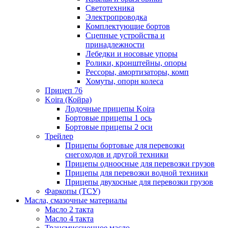
Светотехника
Электропроводка
Комплектующие бортов
Сцепные устройства и
принадлежности
Лебедки и носовые упоры
Ролики, кронштейны, опоры
Рессоры, амортизаторы, комп
Хомуты, опорн колеса
Прицеп 76
Koira (Койра)
Лодочные прицепы Koira
Бортовые прицепы 1 ось
Бортовые прицепы 2 оси
Трейлер
Прицепы бортовые для перевозки
снегоходов и другой техники
Прицепы одноосные для перевозки грузов
Прицепы для перевозки водной техники
Прицепы двухосные для перевозки грузов
Фаркопы (ТСУ)
Масла, смазочные материалы
Масло 2 такта
Масло 4 такта
Трансмиссионное масло