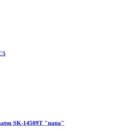
C5
hatsu SK-14509T "папа"