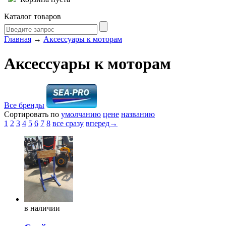
Каталог товаров
Главная
→
Аксессуары к моторам
Аксессуары к моторам
Все бренды
Сортировать по
умолчанию
цене
названию
1
2
3
4
5
6
7
8
все сразу
вперед→
в
наличии