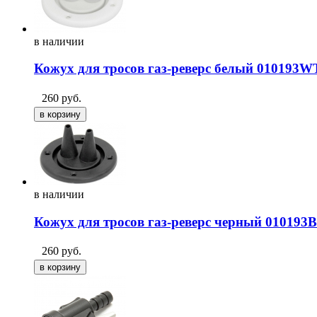
в
наличии
Кожух для тросов газ-реверс белый 010193W
260
руб.
в
наличии
Кожух для тросов газ-реверс черный 010193
260
руб.