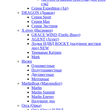
г/м2
Серия Expedition (Air)
DRAGON (Дракон)
Серия Sport
Серия Max
Серия Экстрим
X-river (Иксривер)
GRACE WIND (Грейс-Винд)
AGENT (Агент)
Лодки НДВД ROCKY (надувное жесткое
дно) NEW
Тримаран Катрин
Mark
Инзер
Одноместные
Полутораместные
Двухместные
Моторные
MarlinBoat (МарлинБот)
Marlin
Marlin Summit
Marlin Energy
Надувное дно
Orca (Орка)
Orca (Орка) НДНД