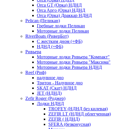
Orca GT (Орка) НДНД
Orca Aрго (Орка) НДНД
Orca (Орка) Драккар НДНД
Pelican (Пеликан)
Гребные лодки Пеликан
Моторные лодки Пеликан
RiverBoats (РиверБот)
С жестким дном (+ФБ)
НДНД (+ФБ)
Ривьера
Моторные лодки Ривьера "Компакт"
Моторные лодки Ривьера "Максима"
Моторные лодки Ривьера НДНД
Reef (Риф)
надувное дно
Тритон - Надувное дно
SKAT (Скат) НДНД
JET (НДНД)
Zefir Roger (Роджер)
Лодки НДНД
TROFEY (НДНД без килевая)
ZEFIR LT (НДНД облегченная)
ZEFIR ( НДНД)
SFERA (безконусная)