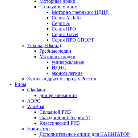
Моторные лодки
С надувным дном
Моторно-гребные с НДНД
Серия А Лайт
Серия А
Серия ПРО
Серия Travel
Серия ПРО СПОРТ
Yukona (Юкона)
Гребные лодки
Моторные лодки
универсальные
НДНД
эконом-легкие
Купить в других городах России
Рибы
Gladiator
днище алюминий
АЭРО
WinBoat
Складной РИБ
Складной риб (серия А)
Классический РИБ
Навигатор
Дополнительные опции для НАВИГАТОР