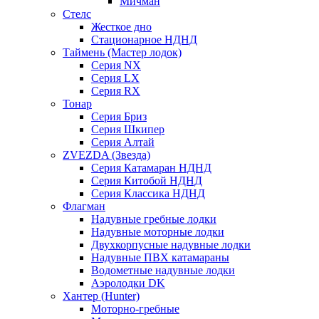
Мичман
Стелс
Жесткое дно
Стационарное НДНД
Таймень (Мастер лодок)
Серия NX
Серия LX
Серия RX
Тонар
Серия Бриз
Серия Шкипер
Серия Алтай
ZVEZDA (Звезда)
Серия Катамаран НДНД
Серия Китобой НДНД
Серия Классика НДНД
Флагман
Надувные гребные лодки
Надувные моторные лодки
Двухкорпусные надувные лодки
Надувные ПВХ катамараны
Водометные надувные лодки
Аэролодки DK
Хантер (Hunter)
Моторно-гребные