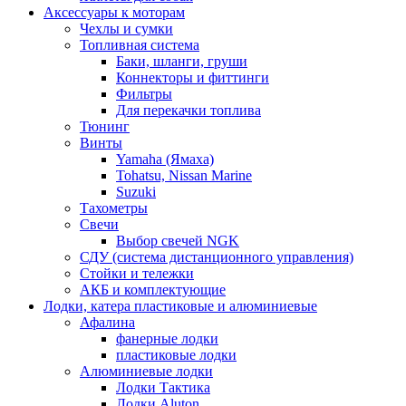
Аксессуары к моторам
Чехлы и сумки
Топливная система
Баки, шланги, груши
Коннекторы и фиттинги
Фильтры
Для перекачки топлива
Тюнинг
Винты
Yamaha (Ямаха)
Tohatsu, Nissan Marine
Suzuki
Тахометры
Свечи
Выбор свечей NGK
СДУ (система дистанционного управления)
Стойки и тележки
АКБ и комплектующие
Лодки, катера пластиковые и алюминиевые
Афалина
фанерные лодки
пластиковые лодки
Алюминиевые лодки
Лодки Тактика
Лодки Aluton