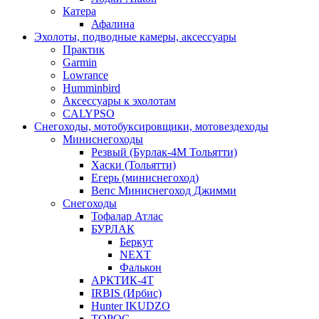
Катера
Афалина
Эхолоты, подводные камеры, аксессуары
Практик
Garmin
Lowrance
Humminbird
Аксессуары к эхолотам
CALYPSO
Снегоходы, мотобуксировщики, мотовездеходы
Миниснегоходы
Резвый (Бурлак-4М Тольятти)
Хаски (Тольятти)
Егерь (миниснегоход)
Вепс Миниснегоход Джимми
Снегоходы
Тофалар Атлас
БУРЛАК
Беркут
NEXT
Фалькон
АРКТИК-4Т
IRBIS (Ирбис)
Hunter IKUDZO
ТОРОС