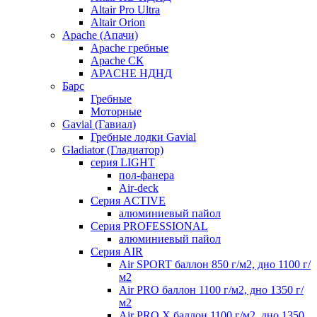
Altair Pro Ultra
Altair Orion
Apache (Апачи)
Apache гребные
Apache СК
APACHE НДНД
Барс
Гребные
Моторные
Gavial (Гавиал)
Гребные лодки Gavial
Gladiator (Гладиатор)
серия LIGHT
пол-фанера
Air-deck
Серия ACTIVE
алюминиевый пайол
Серия PROFESSIONAL
алюминиевый пайол
Серия AIR
Air SPORT баллон 850 г/м2, дно 1100 г/
м2
Air PRO баллон 1100 г/м2, дно 1350 г/
м2
Air PRO X баллон 1100 г/м2, дно 1350