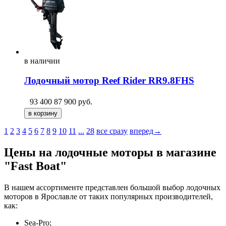
в
наличии
Лодочный мотор Reef Rider RR9.8FHS
93 400
87 900
руб.
1
2
3
4
5
6
7
8
9
10
11
...
28
все сразу
вперед→
Цены на лодочные моторы в магазине
"Fast Boat"
В нашем ассортименте представлен большой выбор лодочных
моторов в Ярославле от таких популярных производителей,
как:
Sea-Pro;