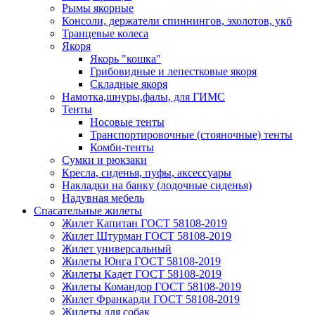
Рымы якорные
Консоли, держатели спиннингов, эхолотов, укб
Транцевые колеса
Якоря
Якорь "кошка"
Грибовидные и лепестковые якоря
Складные якоря
Намотка,шнуры,фалы, для ГИМС
Тенты
Носовые тенты
Транспортировочные (стояночные) тенты
Комби-тенты
Сумки и рюкзаки
Кресла, сиденья, пуфы, аксессуары
Накладки на банку (лодочные сиденья)
Надувная мебель
Спасательные жилеты
Жилет Капитан ГОСТ 58108-2019
Жилет Штурман ГОСТ 58108-2019
Жилет универсальный
Жилеты Юнга ГОСТ 58108-2019
Жилеты Кадет ГОСТ 58108-2019
Жилеты Командор ГОСТ 58108-2019
Жилет Франкарди ГОСТ 58108-2019
Жилеты для собак