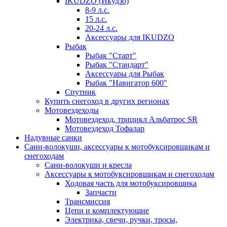
IKUDZO (Икудзо)
8-9 л.с.
15 л.с.
20-24 л.с.
Аксессуары для IKUDZO
Рыбак
Рыбак "Старт"
Рыбак "Стандарт"
Аксессуары для Рыбак
Рыбак "Навигатор 600"
Спутник
Купить снегоход в других регионах
Мотовездеходы
Мотовездеход, трицикл Альбатрос SR
Мотовездеход Тофалар
Надувные санки
Сани-волокуши, аксессуары к мотобуксировщикам и
снегоходам
Сани-волокуши и кресла
Аксессуары к мотобуксировщикам и снегоходам
Ходовая часть для мотобуксировщика
Запчасти
Трансмиссия
Цепи и комплектующие
Электрика, свечи, ручки, тросы,