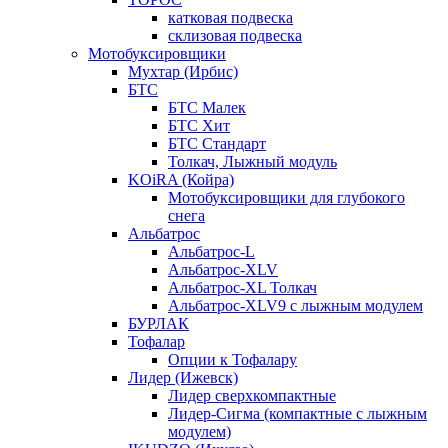
катковая подвеска
склизовая подвеска
Мотобуксировщики
Мухтар (Ирбис)
БТС
БТС Малек
БТС Хит
БТС Стандарт
Толкач, Лыжный модуль
KOiRA (Койра)
Мотобуксировщики для глубокого
снега
Альбатрос
Альбатрос-L
Альбатрос-XLV
Альбатрос-XL Толкач
Альбатрос-XLV9 с лыжным модулем
БУРЛАК
Тофалар
Опции к Тофалару
Лидер (Ижевск)
Лидер сверхкомпактные
Лидер-Сигма (компактные с лыжным
модулем)