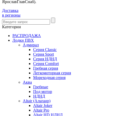
ЯрославГлавСнаб).
Доставка
в регионы
Категории
РАСПРОДАЖА
Лодки ПВХ
Адмирал
Серия Classic
Серия Sport
Серия НДНД
Серия Comfort
Гребная серия
Легкомоторная серия
Мореходная серия
Аква
Гребные
Под мотор
НДНД
Altair (Альтаир)
Altair Joker
Altair Pro
Altair HD НДНД