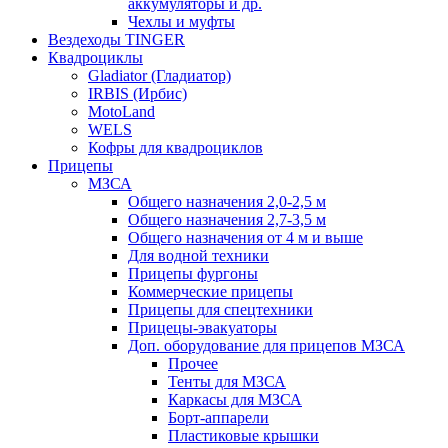
аккумуляторы и др.
Чехлы и муфты
Вездеходы TINGER
Квадроциклы
Gladiator (Гладиатор)
IRBIS (Ирбис)
MotoLand
WELS
Кофры для квадроциклов
Прицепы
МЗСА
Общего назначения 2,0-2,5 м
Общего назначения 2,7-3,5 м
Общего назначения от 4 м и выше
Для водной техники
Прицепы фургоны
Коммерческие прицепы
Прицепы для спецтехники
Прицецы-эвакуаторы
Доп. оборудование для прицепов МЗСА
Прочее
Тенты для МЗСА
Каркасы для МЗСА
Борт-аппарели
Пластиковые крышки