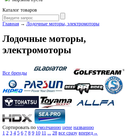
Каталог товаров
Главная
→
Лодочные моторы, электромоторы
Лодочные моторы,
электромоторы
Все бренды
Сортировать по
умолчанию
цене
названию
1
2
3
4
5
6
7
8
9
10
11
...
28
все сразу
вперед→