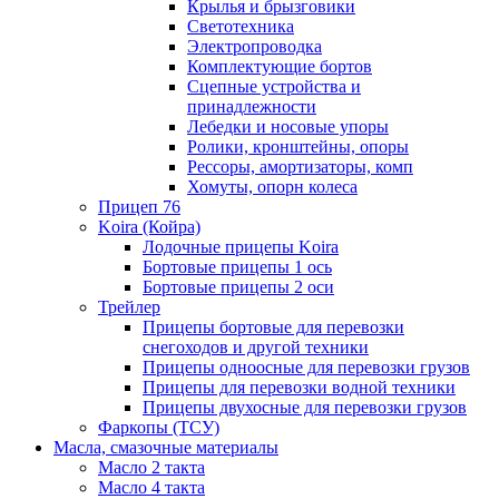
Крылья и брызговики
Светотехника
Электропроводка
Комплектующие бортов
Сцепные устройства и
принадлежности
Лебедки и носовые упоры
Ролики, кронштейны, опоры
Рессоры, амортизаторы, комп
Хомуты, опорн колеса
Прицеп 76
Koira (Койра)
Лодочные прицепы Koira
Бортовые прицепы 1 ось
Бортовые прицепы 2 оси
Трейлер
Прицепы бортовые для перевозки
снегоходов и другой техники
Прицепы одноосные для перевозки грузов
Прицепы для перевозки водной техники
Прицепы двухосные для перевозки грузов
Фаркопы (ТСУ)
Масла, смазочные материалы
Масло 2 такта
Масло 4 такта