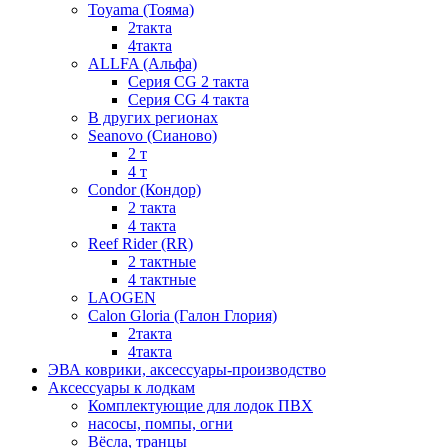
Toyama (Тояма)
2такта
4такта
ALLFA (Альфа)
Серия СG 2 такта
Серия СG 4 такта
В других регионах
Seanovo (Сианово)
2 т
4 т
Condor (Кондор)
2 такта
4 такта
Reef Rider (RR)
2 тактные
4 тактные
LAOGEN
Calon Gloria (Галон Глория)
2такта
4такта
ЭВА коврики, аксессуары-производство
Аксессуары к лодкам
Комплектующие для лодок ПВХ
насосы, помпы, огни
Вёсла, транцы