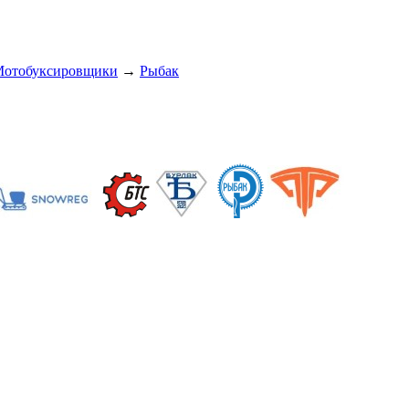
отобуксировщики
→
Рыбак