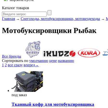
Каталог товаров
Главная
→
Снегоходы, мотобуксировщики, мотовездеходы
→
М
Мотобуксировщики Рыбак
Все бренды
Сортировать по
умолчанию
цене
названию
1
2
все сразу
вперед→
под
заказ
Тканный кофр для мотобуксировщика