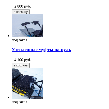
2 800
руб.
под
заказ
Утепленные муфты на руль
4 100
руб.
под
заказ