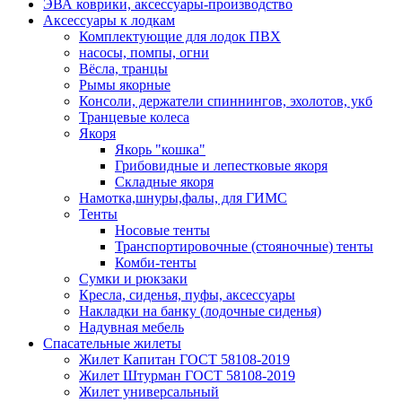
ЭВА коврики, аксессуары-производство
Аксессуары к лодкам
Комплектующие для лодок ПВХ
насосы, помпы, огни
Вёсла, транцы
Рымы якорные
Консоли, держатели спиннингов, эхолотов, укб
Транцевые колеса
Якоря
Якорь "кошка"
Грибовидные и лепестковые якоря
Складные якоря
Намотка,шнуры,фалы, для ГИМС
Тенты
Носовые тенты
Транспортировочные (стояночные) тенты
Комби-тенты
Сумки и рюкзаки
Кресла, сиденья, пуфы, аксессуары
Накладки на банку (лодочные сиденья)
Надувная мебель
Спасательные жилеты
Жилет Капитан ГОСТ 58108-2019
Жилет Штурман ГОСТ 58108-2019
Жилет универсальный