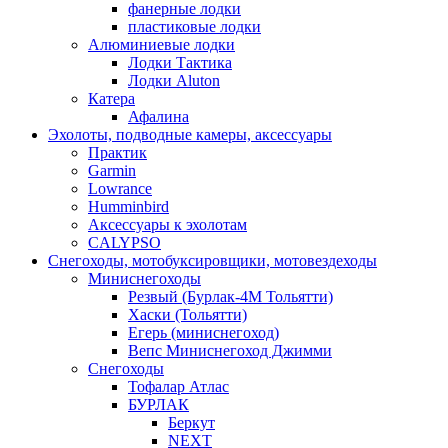
фанерные лодки
пластиковые лодки
Алюминиевые лодки
Лодки Тактика
Лодки Aluton
Катера
Афалина
Эхолоты, подводные камеры, аксессуары
Практик
Garmin
Lowrance
Humminbird
Аксессуары к эхолотам
CALYPSO
Снегоходы, мотобуксировщики, мотовездеходы
Миниснегоходы
Резвый (Бурлак-4М Тольятти)
Хаски (Тольятти)
Егерь (миниснегоход)
Вепс Миниснегоход Джимми
Снегоходы
Тофалар Атлас
БУРЛАК
Беркут
NEXT