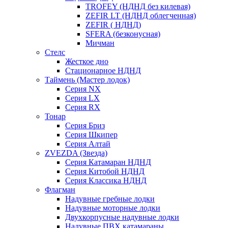
TROFEY (НДНД без килевая)
ZEFIR LT (НДНД облегченная)
ZEFIR ( НДНД)
SFERA (безконусная)
Мичман
Стелс
Жесткое дно
Стационарное НДНД
Таймень (Мастер лодок)
Серия NX
Серия LX
Серия RX
Тонар
Серия Бриз
Серия Шкипер
Серия Алтай
ZVEZDA (Звезда)
Серия Катамаран НДНД
Серия Китобой НДНД
Серия Классика НДНД
Флагман
Надувные гребные лодки
Надувные моторные лодки
Двухкорпусные надувные лодки
Надувные ПВХ катамараны