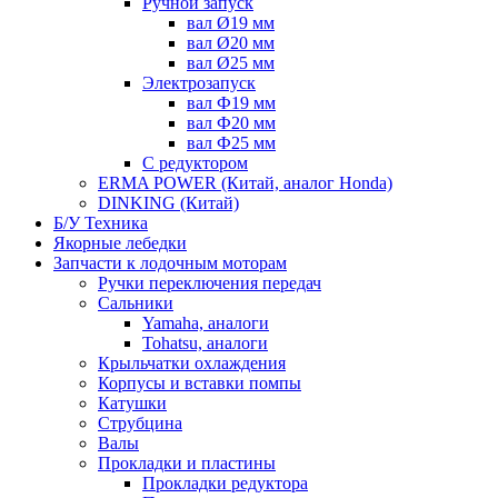
Ручной запуск
вал Ø19 мм
вал Ø20 мм
вал Ø25 мм
Электрозапуск
вал Ф19 мм
вал Ф20 мм
вал Ф25 мм
С редуктором
ERMA POWER (Китай, аналог Honda)
DINKING (Китай)
Б/У Техника
Якорные лебедки
Запчасти к лодочным моторам
Ручки переключения передач
Сальники
Yamaha, аналоги
Tohatsu, аналоги
Крыльчатки охлаждения
Корпусы и вставки помпы
Катушки
Струбцина
Валы
Прокладки и пластины
Прокладки редуктора