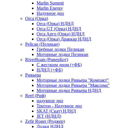
Marlin Summit
Marlin Energy
Надувное дно
Orca (Орка)
Orca (Орка) НДНД
Orca GT (Орка) НДНД
Orca Aрго (Орка) НДНД
Orca (Орка) Драккар НДНД
Pelican (Пеликан)
Гребные лодки Пеликан
Моторные лодки Пеликан
RiverBoats (РиверБот)
С жестким дном (+ФБ)
НДНД (+ФБ)
Ривьера
Моторные лодки Ривьера "Компакт"
Моторные лодки Ривьера "Максима"
Моторные лодки Ривьера НДНД
Reef (Риф)
надувное дно
Тритон - Надувное дно
SKAT (Скат) НДНД
JET (НДНД)
Zefir Roger (Роджер)
Лодки НДНД