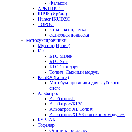
Фалькон
АРКТИК-4Т
IRBIS (Ирбис)
Hunter IKUDZO
ТОРОС
катковая подвеска
склизовая подвеска
Мотобуксировщики
Мухтар (Ирбис)
БТС
БТС Малек
БТС Хит
БТС Стандарт
Толкач, Лыжный модуль
KOiRA (Койра)
Мотобуксировщики для глубокого
снега
Альбатрос
Альбатрос-L
Альбатрос-XLV
Альбатрос-XL Толкач
Альбатрос-XLV9 с лыжным модулем
БУРЛАК
Тофалар
Опции к Тофалару