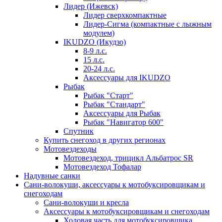
Лидер (Ижевск)
Лидер сверхкомпактные
Лидер-Сигма (компактные с лыжным
модулем)
IKUDZO (Икудзо)
8-9 л.с.
15 л.с.
20-24 л.с.
Аксессуары для IKUDZO
Рыбак
Рыбак "Старт"
Рыбак "Стандарт"
Аксессуары для Рыбак
Рыбак "Навигатор 600"
Спутник
Купить снегоход в других регионах
Мотовездеходы
Мотовездеход, трицикл Альбатрос SR
Мотовездеход Тофалар
Надувные санки
Сани-волокуши, аксессуары к мотобуксировщикам и
снегоходам
Сани-волокуши и кресла
Аксессуары к мотобуксировщикам и снегоходам
Ходовая часть для мотобуксировщика