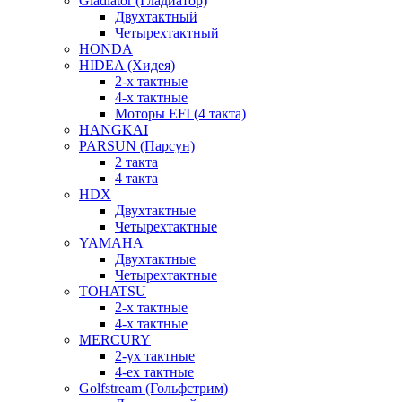
Gladiator (Гладиатор)
Двухтактный
Четырехтактный
HONDA
HIDEA (Хидея)
2-х тактные
4-х тактные
Моторы EFI (4 такта)
HANGKAI
PARSUN (Парсун)
2 такта
4 такта
HDX
Двухтактные
Четырехтактные
YAMAHA
Двухтактные
Четырехтактные
TOHATSU
2-х тактные
4-х тактные
MERCURY
2-ух тактные
4-ех тактные
Golfstream (Гольфстрим)