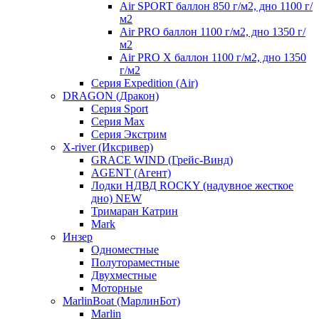
Air SPORT баллон 850 г/м2, дно 1100 г/
м2
Air PRO баллон 1100 г/м2, дно 1350 г/
м2
Air PRO X баллон 1100 г/м2, дно 1350
г/м2
Серия Expedition (Air)
DRAGON (Дракон)
Серия Sport
Серия Max
Серия Экстрим
X-river (Иксривер)
GRACE WIND (Грейс-Винд)
AGENT (Агент)
Лодки НДВД ROCKY (надувное жесткое
дно) NEW
Тримаран Катрин
Mark
Инзер
Одноместные
Полутораместные
Двухместные
Моторные
MarlinBoat (МарлинБот)
Marlin