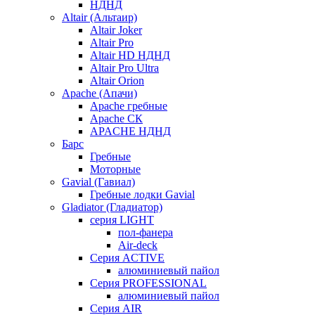
НДНД
Altair (Альтаир)
Altair Joker
Altair Pro
Altair HD НДНД
Altair Pro Ultra
Altair Orion
Apache (Апачи)
Apache гребные
Apache СК
APACHE НДНД
Барс
Гребные
Моторные
Gavial (Гавиал)
Гребные лодки Gavial
Gladiator (Гладиатор)
серия LIGHT
пол-фанера
Air-deck
Серия ACTIVE
алюминиевый пайол
Серия PROFESSIONAL
алюминиевый пайол
Серия AIR