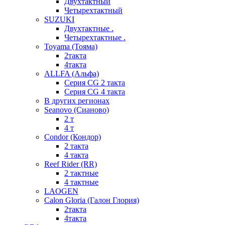
Двухтактный
Четырехтактный
SUZUKI
Двухтактные .
Четырехтактные .
Toyama (Тояма)
2такта
4такта
ALLFA (Альфа)
Серия СG 2 такта
Серия СG 4 такта
В других регионах
Seanovo (Сианово)
2 т
4 т
Condor (Кондор)
2 такта
4 такта
Reef Rider (RR)
2 тактные
4 тактные
LAOGEN
Calon Gloria (Галон Глория)
2такта
4такта