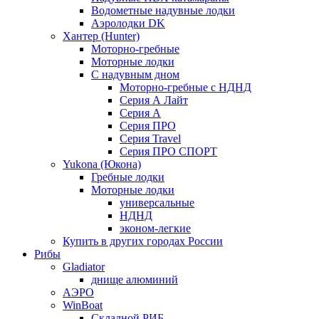
Водометные надувные лодки
Аэролодки DK
Хантер (Hunter)
Моторно-гребные
Моторные лодки
С надувным дном
Моторно-гребные с НДНД
Серия А Лайт
Серия А
Серия ПРО
Серия Travel
Серия ПРО СПОРТ
Yukona (Юкона)
Гребные лодки
Моторные лодки
универсальные
НДНД
эконом-легкие
Купить в других городах России
Рибы
Gladiator
днище алюминий
АЭРО
WinBoat
Складной РИБ